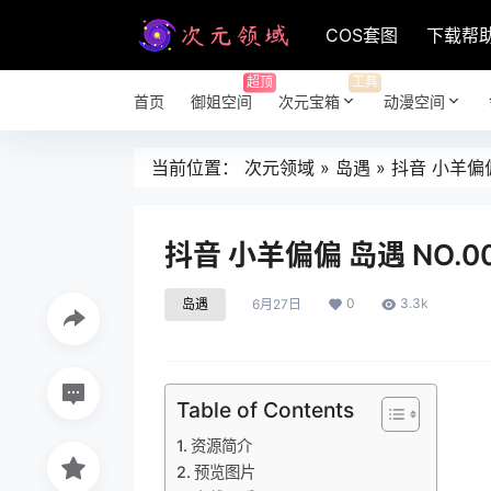
COS套图
下载帮
超顶
工具
首页
御姐空间
次元宝箱
动漫空间
当前位置：
次元领域
»
岛遇
»
抖音 小羊偏偏
抖音 小羊偏偏 岛遇 NO.0
0
3.3k
岛遇
6月27日
Table of Contents
资源简介
预览图片