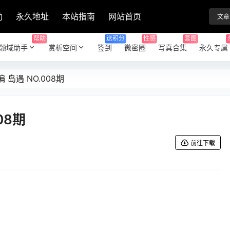
助
永久地址
本站指南
网站首页
文章
帮助
送积分
性感
套图
领域助手
赏析空间
签到
微密圈
写真合集
永久专属
 岛遇 NO.008期
08期
前往下载