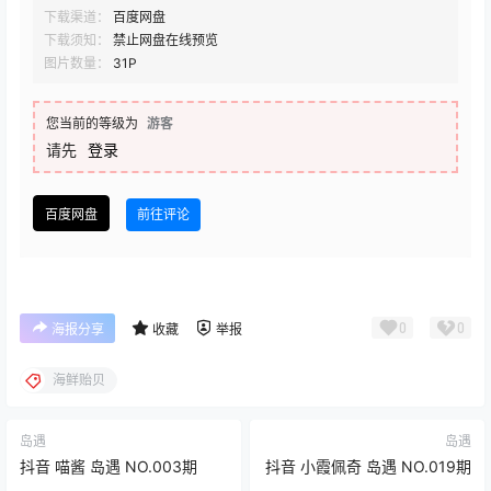
下载渠道：
百度网盘
下载须知：
禁止网盘在线预览
图片数量：
31P
您当前的等级为
游客
请先
登录
百度网盘
前往评论
0
0
海报分享
收藏
举报
海鲜贻贝
岛遇
岛遇
抖音 喵酱 岛遇 NO.003期
抖音 小霞佩奇 岛遇 NO.019期