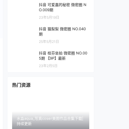
抖音 可爱嘉的秘密 微密圈 N
O.009期
23年5月19日
抖音 猫梨梨 微密圈 NO.040
期
25年5月21日
抖音 桂芬坐拍 微密圈 NO.00
5期 【9P】最新
23年2月5日
热门资源
水淼aqua_写真coser美图作品合集下载|
持续更新