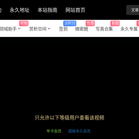
助
永久地址
本站指南
网站首页
文章
帮助
送积分
性感
套图
领域助手
赏析空间
签到
微密圈
写真合集
永久专属
只允许以下等级用户查看该视频
年卡会员
超级永久会员