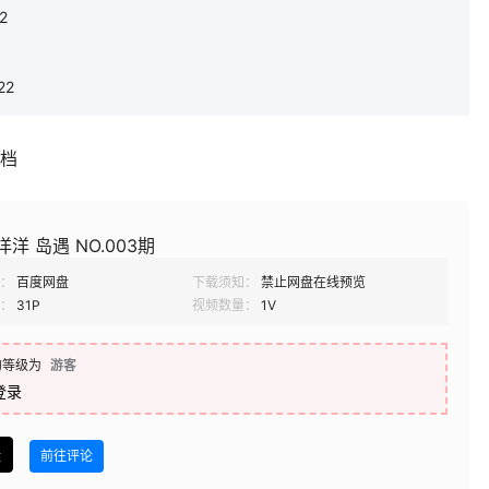
2
22
补档
洋洋 岛遇 NO.003期
：
百度网盘
下载须知：
禁止网盘在线预览
：
31P
视频数量：
1V
的等级为
游客
登录
盘
前往评论