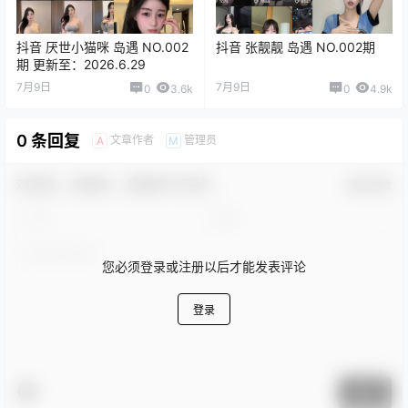
抖音 厌世小猫咪 岛遇 NO.002
抖音 张靓靓 岛遇 NO.002期
期 更新至：2026.6.29
7月9日
7月9日
0
3.6k
0
4.9k
0 条回复
文章作者
管理员
A
M
欢迎您，新朋友，感谢参与互动！
确认修改
您必须登录或注册以后才能发表评论
登录
提交