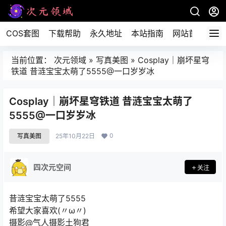
COS套图
下载帮助
永久地址
本站指南
网站首页
当前位置：
次元领域
»
写真美图
»
Cosplay｜崩坏星穹
铁道 昔涟宝宝太萌了5555@一口岁岁冰
Cosplay｜崩坏星穹铁道 昔涟宝宝太萌了
5555@一口岁岁冰
0
写真美图
25年10月22日
四次元空间
关注
昔涟宝宝太萌了5555
希望大家喜欢(〃ω〃)
摄影@气人摄影土狗君