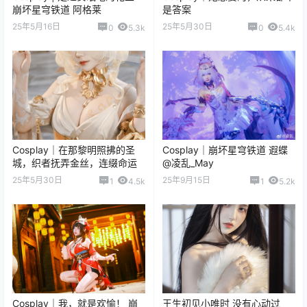
崩坏星穹铁道 阿格莱
是答案
25年5月16日
25年5月30日
0
5.3k
0
5.4k
Cosplay｜在那黎明照拂的圣
Cosplay｜崩坏星穹铁道 遐蝶
城，织者抚弄金丝，连缀命运
@凌乱_May
25年5月30日
25年9月15日
1
4.5k
1
5.2k
Cosplay｜我，就是欢愉！ 崩
王生初见小唯时 没有心动过