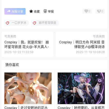
0
0
海报分享
收藏
举报
一口岁岁冰
崩坏星穹铁道
写真美图
写真美图
Cosplay｜我，就是欢愉！ 崩
Cosplay｜明日方舟 阿米娅 音
坏星穹铁道 花火@-羊大真人-
律联觉🎶@樱泽诗诗
2025-10-22 11:32:59
2025-11-19 10:08:28
猜你喜欢
Cosplay | 走过安眠地的花丛
Cosplay｜她想要的，从来都不