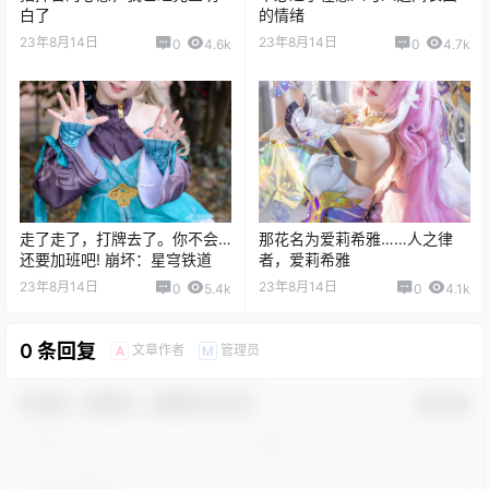
白了
的情绪
23年8月14日
23年8月14日
0
4.6k
0
4.7k
走了走了，打牌去了。你不会…
那花名为爱莉希雅……人之律
还要加班吧! 崩坏：星穹铁道
者，爱莉希雅
23年8月14日
23年8月14日
0
5.4k
0
4.1k
0 条回复
文章作者
管理员
A
M
欢迎您，新朋友，感谢参与互动！
确认修改