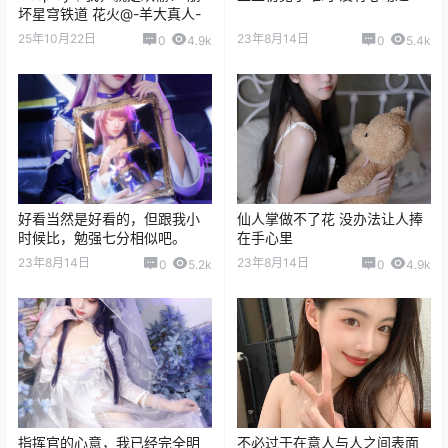
坏星穹铁道 花火@-羊大真人-
25年10月22日
23年8月14日
0
4.9k
0
5.4k
好看当然是好看的，但跟我小
仙人掌做不了花 没办法让人捧
时候比，勉强七分相似吧。
在手心里
23年8月14日
23年8月14日
0
5.2k
0
4.9k
指挥官的心意，我已经完全明
不必过于在意人与人之间表面