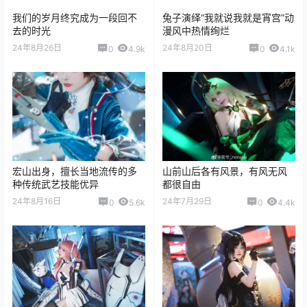
我们的岁月终究成为一段回不
兔子演绎“我就说我就是宵宫”动
去的时光
漫风中热情绚烂
24年8月26日
24年8月20日
0
4.9k
0
4.1k
宏山出身，擅长当地流传的多
山前山后各有风景，有风无风
种传统武艺技能优异
都很自由
24年8月16日
24年7月29日
0
5.6k
0
4.4k