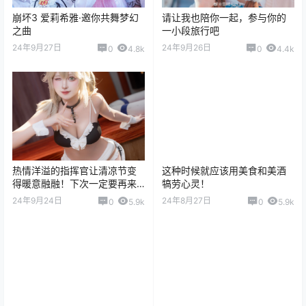
崩坏3 爱莉希雅·邀你共舞梦幻
请让我也陪你一起，参与你的
之曲
一小段旅行吧
24年9月27日
24年9月26日
0
4.8k
0
4.4k
热情洋溢的指挥官让清凉节变
这种时候就应该用美食和美酒
得暖意融融！下次一定要再来
犒劳心灵！
玩耍哦！！！
24年9月24日
24年8月27日
0
5.9k
0
5.9k