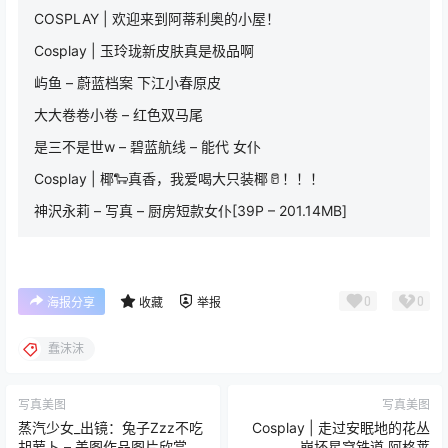
COSPLAY | 欢迎来到阿蒂利奥的小屋！
Cosplay | 玉玲珑新皮肤真是极品啊
屿鱼 – 蔚蓝档案 下江小春原皮
大大卷卷小卷 – 红色双马尾
是三不是世w – 碧蓝航线 – 能代 女仆
Cosplay | 椰🐑真香，我爱喝大只装椰🥛！！！
神沢永莉 – 写真 – 厨房短款女仆[39P – 201.14MB]
0
0
海报分享
收藏
举报
蠢沫沫
写真美图
写真美图
蒸汽少女_出镜：兔子Zzz不吃
Cosplay | 走过安眠地的花丛
胡萝卜 – 美图作品图片欣赏
崩坏星穹铁道 阿格莱