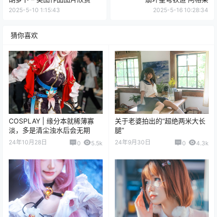
2025-5-10 1:15:43
2025-5-16 10:28:34
猜你喜欢
COSPLAY | 缘分本就稀薄寡
关于老婆拍出的“超绝两米大长
淡，多是清尘浊水后会无期
腿” ​​​
24年10月28日
24年9月30日
0
5.5k
0
4.3k