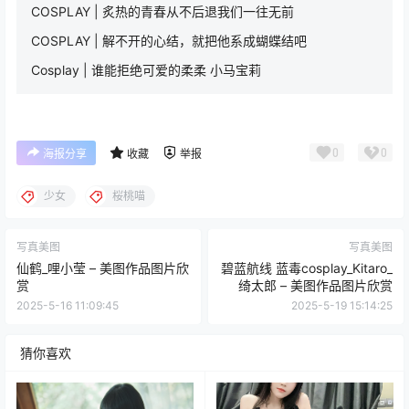
COSPLAY | 炙热的青春从不后退我们一往无前
COSPLAY | 解不开的心结，就把他系成蝴蝶结吧
Cosplay | 谁能拒绝可爱的柔柔 小马宝莉
0
0
海报分享
收藏
举报
少女
桜桃喵
写真美图
写真美图
仙鹤_哩小莹 – 美图作品图片欣
碧蓝航线 蓝毒cosplay_Kitaro_
赏
绮太郎 – 美图作品图片欣赏
2025-5-16 11:09:45
2025-5-19 15:14:25
猜你喜欢