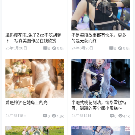
邂逅樱花雨_兔子Zzz不吃胡萝
不是每段故事都有快乐，更多
卜 – 写真美图作品在线欣赏
的是无获而终
25年5月20日
24年6月26日
0
5.5k
0
5.6k
爱是神洒在她肩上的光
半跪式桃花刻晴，绫华雪糕特
写，甜甜的芙宁娜小蛋糕～
24年6月15日
24年6月4日
0
4.8k
0
4.1k