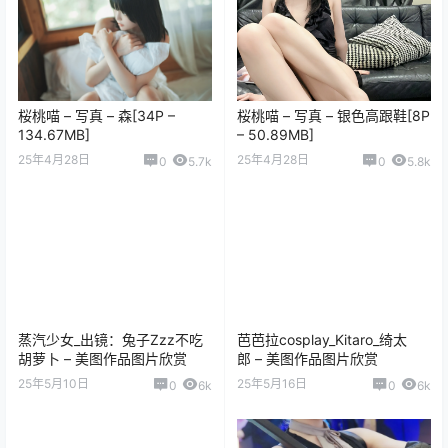
桜桃喵 – 写真 – 森[34P –
桜桃喵 – 写真 – 银色高跟鞋[8P
134.67MB]
– 50.89MB]
25年4月28日
25年4月28日
0
5.7k
0
5.8k
蒸汽少女_出镜：兔子Zzz不吃
芭芭拉cosplay_Kitaro_绮太
胡萝卜 – 美图作品图片欣赏
郎 – 美图作品图片欣赏
25年5月10日
25年5月16日
0
6k
0
6k