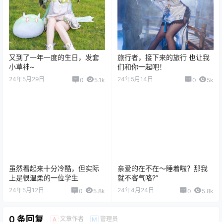
又到了一年一度的生日，发套
旅行者，接下来的旅行 也让我
小草神~
们和你一起吧！
24年5月29日
24年5月14日
0
5.1k
0
5k
虽然看起来十分冷酷，但实际
亲爱的在不在～睡着啦？那我
上是很温柔的一位学生
就不客气咯?”
24年5月12日
24年4月24日
0
5.8k
0
5.8k
0 条回复
文章作者
管理员
A
M