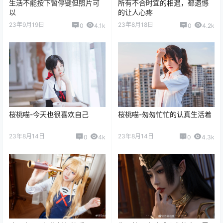
生活不能按下暂停键但照片可
所有不合时宜的相遇，都遗憾
以
的让人心疼
23年9月19日
23年8月18日
0
4.1k
0
4.2k
桜桃喵-今天也很喜欢自己
桜桃喵-匆匆忙忙的认真生活着
23年8月14日
23年8月14日
0
4k
0
4.3k