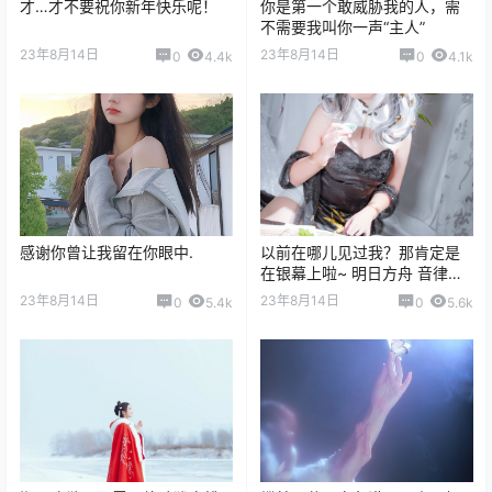
才…才不要祝你新年快乐呢！
你是第一个敢威胁我的人，需
不需要我叫你一声“主人”
23年8月14日
23年8月14日
0
4.4k
0
4.1k
感谢你曾让我留在你眼中.
以前在哪儿见过我？那肯定是
在银幕上啦~ 明日方舟 音律联
觉@青小臣同学_拉普宝贝快出
23年8月14日
23年8月14日
0
5.4k
0
5.6k
新皮肤