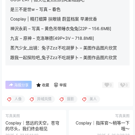
是三不是世w – 写真 – 春色
Cosplay | 精打细算 扶眼镜 蔚蓝档案 早濑优香
神沢永莉 – 写真 – 黄色吊带睡衣兔兔[22P – 156.6MB]
九言 – 原神 – 克洛琳德[49P+3V – 718.8MB]
蒸汽少女_出镜：兔子Zzz不吃胡萝卜 – 美图作品图片欣赏
跟我一起探险吧_兔子Zzz不吃胡萝卜 – 美图作品图片欣赏
0
0
海报分享
收藏
举报
人像
异域风情
摄影
美人
写真美图
写真美图
Cosplay｜悠远的天空，苍穹
Cosplay｜指挥官～稍等一下
的尽头，我们终会相见
哦～