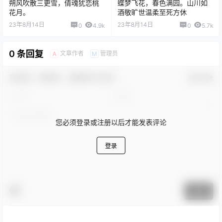
朔风吹散三更雪，倩魂犹恋桃
蝶梦飞花，春色满园。山川如
花月。
酒敬旷世温柔至死方休
23年8月14日
23年8月14日
0
4.9k
0
5.7k
0 条回复
文章作者
管理员
A
M
欢迎您，新朋友，感谢参与互动！
确认修改
您必须登录或注册以后才能发表评论
登录
提交