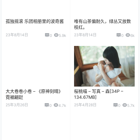
孤独摇滚 乐团相册里的波奇酱
唯有山茶偏耐久，绿丛又放数
枝红。
23年8月14日
23年8月14日
0
5.9k
0
6k
大大卷卷小卷 – 《原神刻晴》
桜桃喵 – 写真 – 森[34P –
霓裾翩跹
134.67MB]
25年3月26日
25年4月28日
0
4.7k
0
5.7k