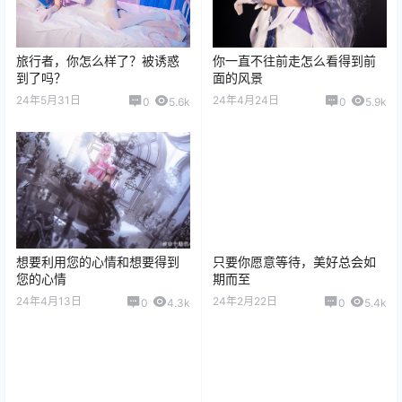
旅行者，你怎么样了？被诱惑
你一直不往前走怎么看得到前
到了吗？
面的风景
24年5月31日
24年4月24日
0
5.6k
0
5.9k
想要利用您的心情和想要得到
只要你愿意等待，美好总会如
您的心情
期而至
24年4月13日
24年2月22日
0
4.3k
0
5.4k