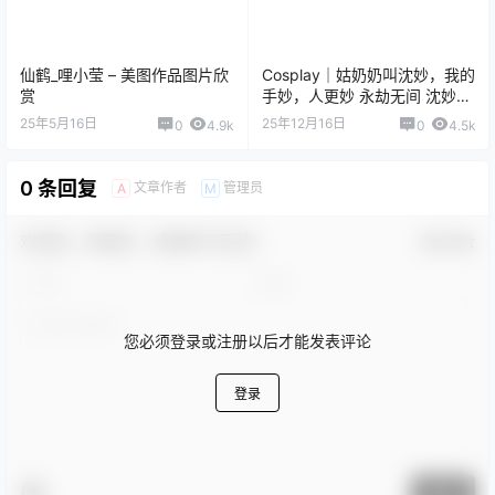
仙鹤_哩小莹 – 美图作品图片欣
Cosplay｜姑奶奶叫沈妙，我的
赏
手妙，人更妙 永劫无间 沈妙@
桥本环沫
25年5月16日
25年12月16日
0
4.9k
0
4.5k
0 条回复
文章作者
管理员
A
M
欢迎您，新朋友，感谢参与互动！
确认修改
您必须登录或注册以后才能发表评论
登录