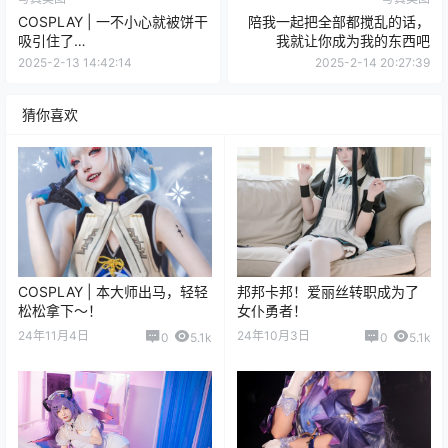
COSPLAY | 一不小心就被饼干
陪我一起把全部都搅乱的话，
吸引住了…
我就让你成为我的东西吧
2025-2-13 14:42:14
2025-2-14 20:27:39
猜你喜欢
COSPLAY | 本大师出马，轻轻
邦邦卡邦！爱丽丝转职成为了
松松拿下～！
女仆勇者！
24年11月4日
24年10月3日
0
5.1k
0
5.1k