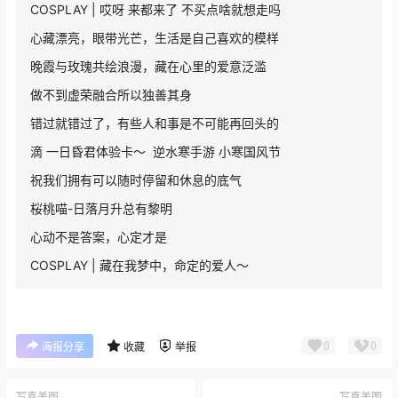
COSPLAY | 哎呀 来都来了 不买点啥就想走吗
心藏漂亮，眼带光芒，生活是自己喜欢的模样
晚霞与玫瑰共绘浪漫，藏在心里的爱意泛滥
做不到虚荣融合所以独善其身
错过就错过了，有些人和事是不可能再回头的
滴 一日昏君体验卡～ ​​​ 逆水寒手游 小寒国风节
祝我们拥有可以随时停留和休息的底气
桜桃喵-日落月升总有黎明
心动不是答案，心定才是
COSPLAY | 藏在我梦中，命定的爱人～
0
0
海报分享
收藏
举报
写真美图
写真美图