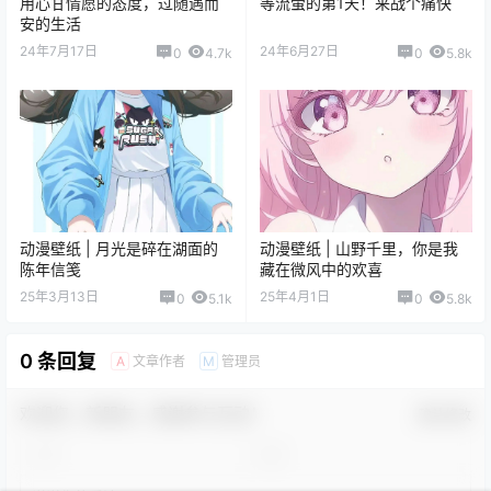
用心甘情愿的态度，过随遇而
等流萤的第1天！来战个痛快
安的生活
24年7月17日
24年6月27日
0
4.7k
0
5.8k
动漫壁纸 | 月光是碎在湖面的
动漫壁纸 | 山野千里，你是我
陈年信笺
藏在微风中的欢喜
25年3月13日
25年4月1日
0
5.1k
0
5.8k
0 条回复
文章作者
管理员
A
M
欢迎您，新朋友，感谢参与互动！
确认修改