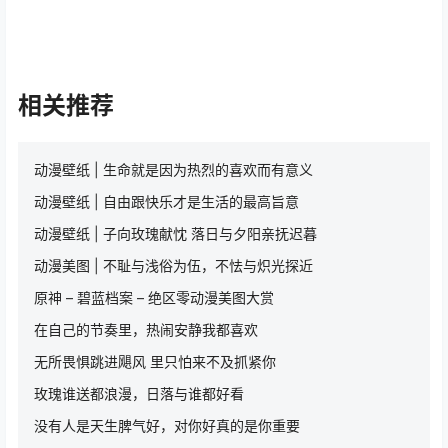
相关推荐
动漫壁纸 | 生命就是因为热烈的喜欢而有意义
动漫壁纸 | 自由跟快乐才是生活的最高旨意
动漫壁纸 | 子向玫瑰献忱 落日与夕阳亲抚迟暮
动漫美图 | 不耻与浅俗为伍，不怯与炽光探近
原神 – 碧蓝档案 – 绝区零动漫美图大赏
在自己的节奏里，热闹安静我都喜欢
无所畏惧跳进飓风 里只怕来不及抓紧你
玫瑰谁送都浪漫，日落与谁都好看
没有人是天生脾气好，对你好真的是你重要