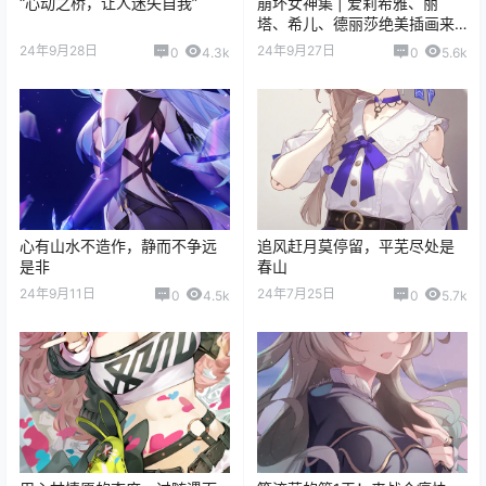
“心动之桥，让人迷失自我”
崩坏女神集 | 爱莉希雅、丽
塔、希儿、德丽莎绝美插画来
袭
24年9月28日
24年9月27日
0
4.3k
0
5.6k
心有山水不造作，静而不争远
追风赶月莫停留，平芜尽处是
是非
春山
24年9月11日
24年7月25日
0
4.5k
0
5.7k