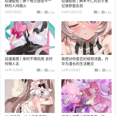
动漫壁纸 | 换个地方感受不一
动漫壁纸 | 麻木不仁的日子里
样的人间烟火
记录即是反抗
25年2月6日
24年12月30日
0
4.4k
0
4.6k
动漫美图 | 来时不惧风雨 去时
我想对你爱恋的极短诗篇，升
何惧人言
华为漫长的生活散文
24年10月9日
24年10月6日
0
4.4k
0
5.1k