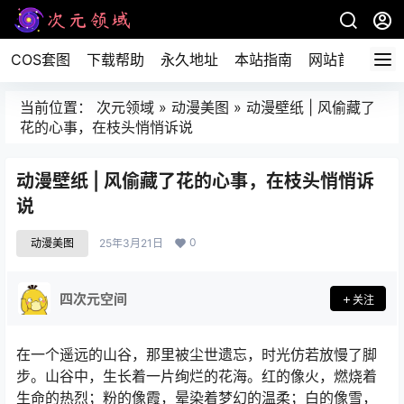
COS套图
下载帮助
永久地址
本站指南
网站首页
当前位置：
次元领域
»
动漫美图
»
动漫壁纸 | 风偷藏了
花的心事，在枝头悄悄诉说
动漫壁纸 | 风偷藏了花的心事，在枝头悄悄诉
说
0
动漫美图
25年3月21日
四次元空间
关注
在一个遥远的山谷，那里被尘世遗忘，时光仿若放慢了脚
步。山谷中，生长着一片绚烂的花海。红的像火，燃烧着
生命的热烈；粉的像霞，晕染着梦幻的温柔；白的像雪，