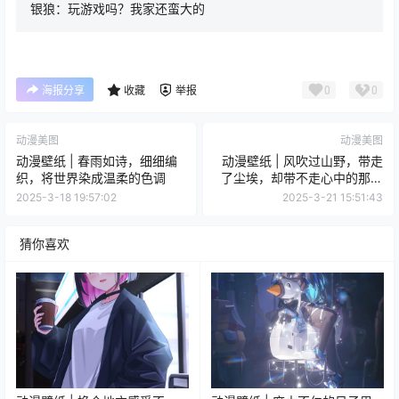
银狼：玩游戏吗？我家还蛮大的
0
0
海报分享
收藏
举报
动漫美图
动漫美图
动漫壁纸 | 春雨如诗，细细编
动漫壁纸 | 风吹过山野，带走
织，将世界染成温柔的色调
了尘埃，却带不走心中的那片
绿意
2025-3-18 19:57:02
2025-3-21 15:51:43
猜你喜欢