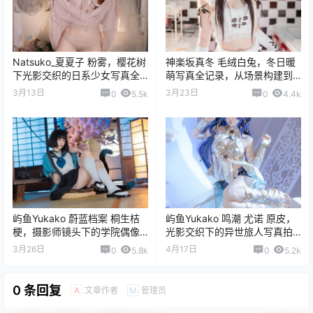
Natsuko_夏夏子 粉雾，樱花树
神楽坂真冬 毛绒白兔，冬日暖
下光影交织的日系少女写真全
萌写真全记录，从场景构建到
记录
光影诗意的细节剖析
3月13日
3月23日
0
5.5k
0
4.4k
屿鱼Yukako 蔚蓝档案 桐生桔
屿鱼Yukako 鸣潮 尤诺 原皮，
梗，摄影师镜头下的学院偶像
光影交织下的异世旅人写真拍
与光影交织的视觉叙事
摄全记录
3月26日
4月17日
0
5.8k
0
5.2k
0 条回复
文章作者
管理员
A
M