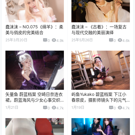
蠢沫沫 – NO.075《绵羊》：柔
蠢沫沫 – 《古着》：一场复古
美与俏皮的完美结合
与现代交融的美丽演绎
25年3月20日
25年5月26日
0
4.9k
0
4.6k
矢量鱼 蔚蓝档案 空崎日奈连衣
屿鱼Yukako 碧蓝档案 下江小
裙，蔚蓝海风与少女心事交织
春原皮，摄影师镜头下的元气
的夏日视觉篇章
少女与光影魔法全记录
1月21日
1月19日
0
4.7k
0
4.7k