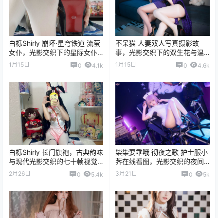
白栎Shirly 崩坏·星穹铁道 流萤
不呆猫 人妻双人写真摄影故
女仆，光影交织下的星际女仆
事，光影交织下的双生花与温
诗篇
柔羁绊
1月15日
1月15日
0
4.1k
0
4.6k
白栎Shirly 长门旗袍，古典韵味
柒柒要乖哦 彻夜之歌 护士服小
与现代光影交织的七十帧视觉
荠在线看图，光影交织的夜间
诗篇
诊疗诗篇与视觉叙事
2月26日
3月21日
0
5.4k
0
5k