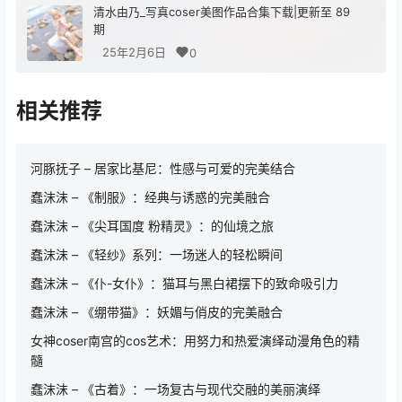
清水由乃_写真coser美图作品合集下载|更新至 89
期
25年2月6日
0
相关推荐
河豚抚子 – 居家比基尼：性感与可爱的完美结合
蠢沫沫 – 《制服》：经典与诱惑的完美融合
蠢沫沫 – 《尖耳国度 粉精灵》：的仙境之旅
蠢沫沫 – 《轻纱》系列：一场迷人的轻松瞬间
蠢沫沫 – 《仆-女仆》：猫耳与黑白裙摆下的致命吸引力
蠢沫沫 – 《绷带猫》：妖媚与俏皮的完美融合
女神coser南宫的cos艺术：用努力和热爱演绎动漫角色的精
髓
蠢沫沫 – 《古着》：一场复古与现代交融的美丽演绎