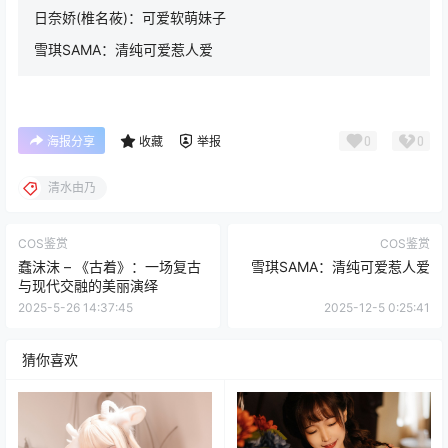
日奈娇(椎名莜)：可爱软萌妹子
雪琪SAMA：清纯可爱惹人爱
0
0
海报分享
收藏
举报
清水由乃
COS鉴赏
COS鉴赏
蠢沫沫 – 《古着》：一场复古
雪琪SAMA：清纯可爱惹人爱
与现代交融的美丽演绎
2025-5-26 14:37:45
2025-12-5 0:25:41
猜你喜欢