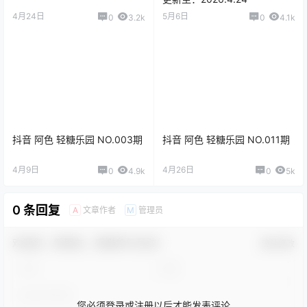
4月24日
5月6日
0
3.2k
0
4.1k
抖音 阿色 轻糖乐园 NO.003期
抖音 阿色 轻糖乐园 NO.011期
4月9日
4月26日
0
4.9k
0
5k
0 条回复
文章作者
管理员
A
M
欢迎您，新朋友，感谢参与互动！
确认修改
您必须登录或注册以后才能发表评论