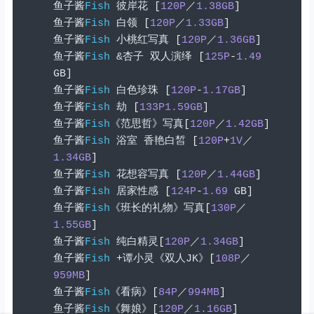
鱼子酱
Fish
彼岸花
[
120P
／
1.38GB
]
鱼子酱
Fish
白领
[
120P
／
1.33GB
]
鱼子酱
Fish
小桃红写真
[
120P
／
1.36GB
]
鱼子酱
Fish
&杏子
双人演绎
[
125P
-
1.49
GB
]
鱼子酱
Fish
白色珍珠
[
120P
-
1.17GB
]
鱼子酱
Fish
劫
[
133P1.59GB
]
鱼子酱
Fish
《范思哲》写真[
120P
／
1.42GB
]
鱼子酱
Fish
浴室
香艳白皙
[
120P
+
1V
／
1.34GB
]
鱼子酱
Fish
花想容写真
[
120P
／
1.44GB
]
鱼子酱
Fish
居家性感
[
124P
-
1.69
 GB
]
鱼子酱
Fish
《班长的礼物》写真[
130P
／
1.55GB
]
鱼子酱
Fish
纯白精灵[
120P
／
1.34GB
]
鱼子酱
Fish
+谭小灵《双人
JK
》[
108P
／
959MB
]
鱼子酱
Fish
《看病》[
84P
／
994MB
]
鱼子酱
Fish
《舞娘》[
120P
／
1.16GB
]