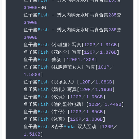
鱼子酱
Fish
–
秀人内购无水印写真合集
235
套
340GB
-
BG
鱼子酱
Fish
–
秀人内购无水印写真合集
235
套
340GB
鱼子酱
Fish
–
秀人内购无水印写真合集
235
套
340GB
鱼子酱
Fish
《小狐狸》写真[
120P
／
1.31GB
]
鱼子酱
Fish
《花的伞》写真[
120P
／
1.87GB
]
鱼子酱
Fish
蔷薇
[
120P1.43GB
]
鱼子酱
Fish
《抹胸芦苇女人》写真[
101P
／
1.58GB
]
鱼子酱
Fish
《职场女人》[
120P
／
1.08GB
]
鱼子酱
Fish
《婚礼》写真[
120P
／
1.19GB
]
鱼子酱
Fish
《玫瑰》[
120P
／
1.08GB
]
鱼子酱
Fish
《他的监控电话》[
122P
／
1.44GB
]
鱼子酱
Fish
《牛仔》[
120P
／
1.85GB
]
鱼子酱
Fish
《沐雾》[
120P
／
1.03GB
]
鱼子酱
Fish
&杏子
Yada
双人互动
[
120P
／
1.51GB
]