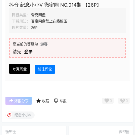
抖音 纪念小小V 微密圈 NO.014期 【26P】
网盘类型：
夸克网盘
下载须知：
百度网盘禁止在线解压
图片数量：
26P
您当前的等级为
游客
请先
登录
夸克网盘
前往评论
0
0
海报分享
收藏
举报
纪念小小V
微密圈
微密圈