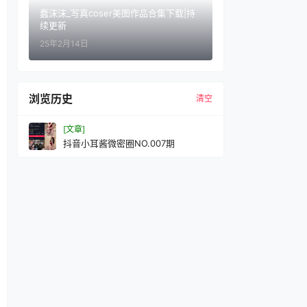
蠢沫沫_写真coser美图作品合集下载|持
续更新
25年2月14日
浏览历史
清空
[文章]
抖音小耳酱微密圈NO.007期