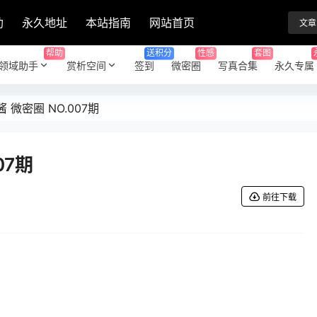
助
永久地址
本站指南
网站首页
文章
帮助
送积分
性感
套图
领域助手
赏析空间
签到
微密圈
写真合集
永久专属
 微密圈 NO.007期
07期
前往下载