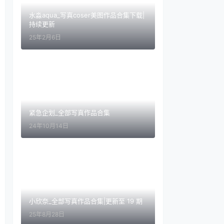
水淼aqua_写真coser美图作品合集下载|
持续更新
25年2月6日
紧急企划_全部写真作品合集
24年10月14日
小欣奈_全部写真作品合集|更新至 19 期
25年8月28日