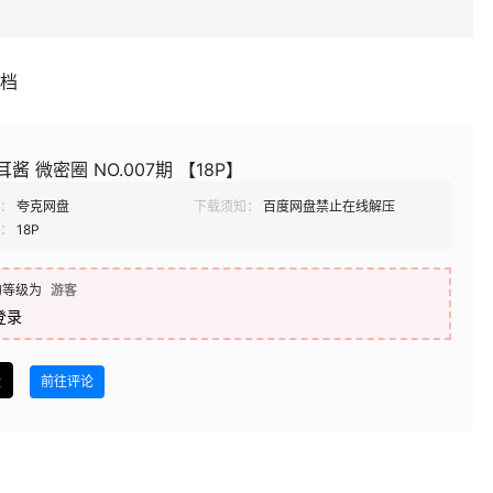
补档
耳酱 微密圈 NO.007期 【18P】
：
夸克网盘
下载须知：
百度网盘禁止在线解压
：
18P
的等级为
游客
登录
盘
前往评论