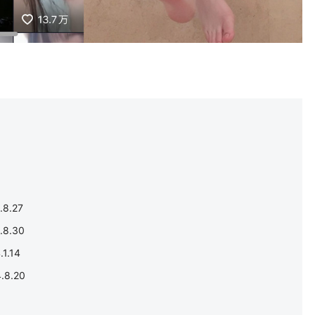
8.27
8.30
.14
8.20