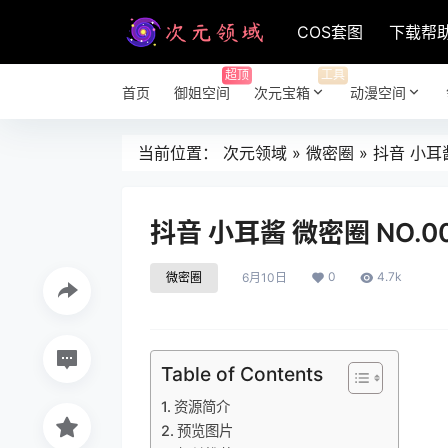
COS套图
下载帮
超顶
工具
首页
御姐空间
次元宝箱
动漫空间
当前位置：
次元领域
»
微密圈
»
抖音 小耳酱
抖音 小耳酱 微密圈 NO.0
0
4.7k
微密圈
6月10日
Table of Contents
资源简介
预览图片