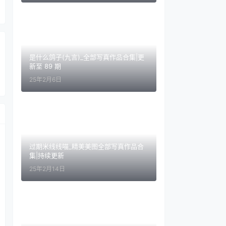
是什么鸽子(九言)_全部写真作品合集|更
新至 89 期
25年2月6日
过期米线线喵_精美美图全部写真作品合
集|持续更新
25年2月14日