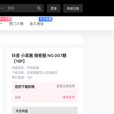
登录
快速注册
永久专属
务必收藏
热门人物
永久地址
抖音 小耳酱 微密圈 NO.007期
【18P】
网盘类型
：
夸克网盘
下载须知
：
百度网盘禁止在线解压
图片数量
：
18P
查看全部权限
您的下载权限
请先登录
游客
夸克网盘