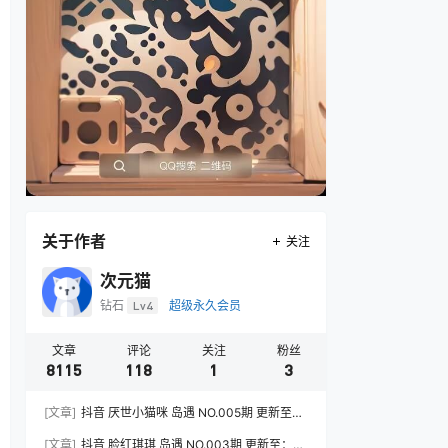
关于作者
关注
次元猫
钻石
Lv4
超级永久会员
文章
评论
关注
粉丝
8115
118
1
3
[文章]
抖音 厌世小猫咪 岛遇 NO.005期 更新至：
2026.7.31
[文章]
抖音 脸红琪琪 岛遇 NO.003期 更新至：