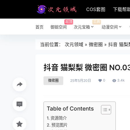
COS套图
下载帮
超顶
工具
首页
御姐空间
次元宝箱
动漫空间
当前位置：
次元领域
»
微密圈
»
抖音 猫梨梨
抖音 猫梨梨 微密圈 NO.0
0
3.4k
微密圈
25年5月20日
Table of Contents
资源简介
预览图片