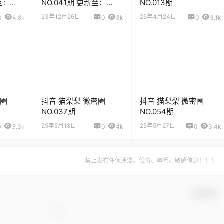
至：
NO.041期 更新至：
NO.013期
2023.12.26
23年12月26日
25年4月24日
0
4.8k
0
3k
0
3.1k
密圈
抖音 猫梨梨 微密圈
抖音 猫梨梨 微密圈
NO.037期
NO.054期
25年5月18日
25年5月27日
0
3.3k
0
4k
0
3.4k
禁止发布任何违法、低俗、辱骂、敏感信息！！！
确认修改