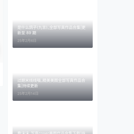
是什么鸽子(九言)_全部写真作品合集|更
新至 89 期
25年2月6日
过期米线线喵_精美美图全部写真作品合
集|持续更新
25年2月14日
蠢沫沫_写真coser美图作品合集下载|持