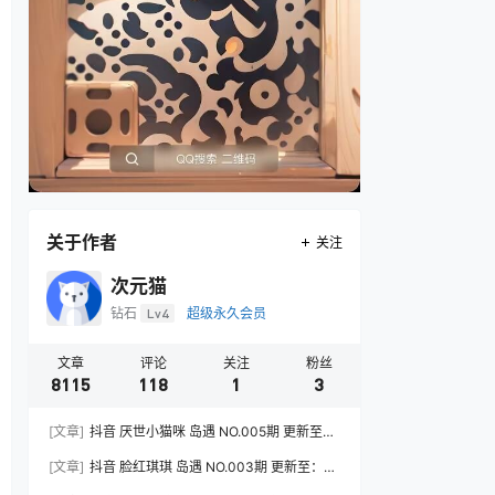
关于作者
关注
次元猫
钻石
Lv4
超级永久会员
文章
评论
关注
粉丝
8115
118
1
3
[文章]
抖音 厌世小猫咪 岛遇 NO.005期 更新至：
2026.7.31
[文章]
抖音 脸红琪琪 岛遇 NO.003期 更新至：
2026.8.3