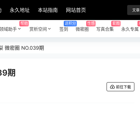
助
永久地址
本站指南
网站首页
文章
帮助
送积分
性感
套图
领域助手
赏析空间
签到
微密圈
写真合集
永久专属
 微密圈 NO.039期
39期
前往下载