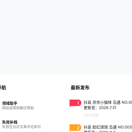
导航
最新发布
1
抖音 厌世小猫咪 岛遇 NO.0
领域助手
更新至：2026.7.31
网站说明和解压帮助
23小时前
失效补档
失效在对应文章评论即可
2
抖音 脸红琪琪 岛遇 NO.00