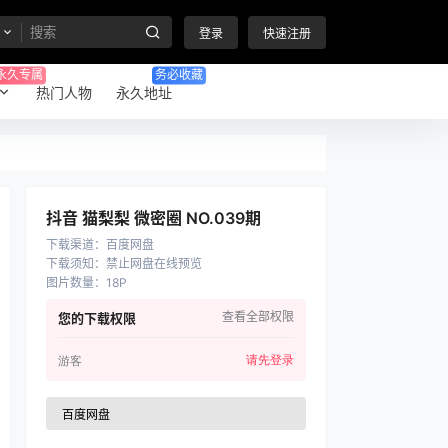
登录
快速注册
永久专属
务必收藏
热门人物
永久地址
抖音 猫梨梨 微密圈 NO.039期
下载渠道
：
百度网盘
下载须知
：
禁止网盘在线预览
图片数量
：
18P
查看全部权限
您的下载权限
请先登录
游客
百度网盘