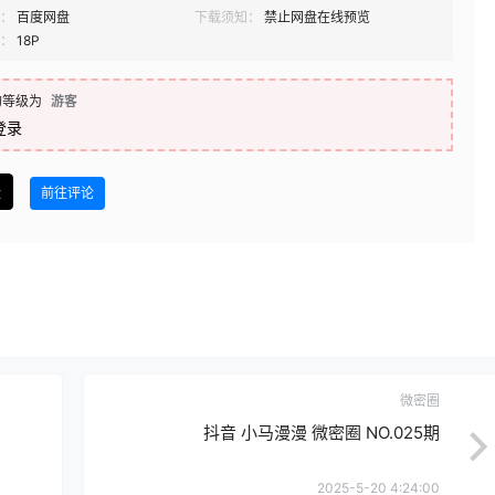
：
百度网盘
下载须知：
禁止网盘在线预览
：
18P
的等级为
游客
登录
盘
前往评论
微密圈
抖音 小马漫漫 微密圈 NO.025期
2025-5-20 4:24:00