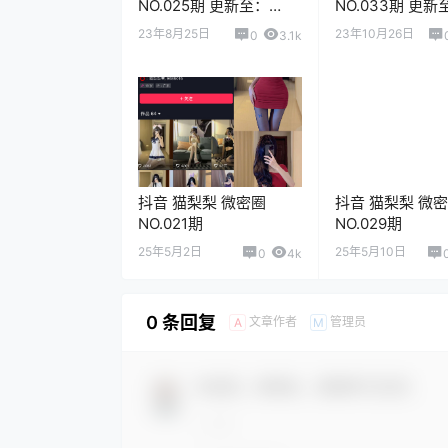
NO.025期 更新至：
NO.033期 更新
2023.8.25
2023.10.26
23年8月25日
23年10月26日
0
3.1k
抖音 猫梨梨 微密圈
抖音 猫梨梨 微
NO.021期
NO.029期
25年5月2日
25年5月10日
0
4k
0 条回复
文章作者
管理员
A
M
欢迎您，新朋友，感谢参与互动！