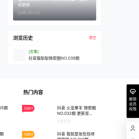
续更新
25年2月14日
浏览历史
清空
[文章]
抖音猫梨梨微密圈NO.039期
热门内容
解锁
会员
05期
抖音 火龙果羊 微密圈
TOP1
权限
NO.032期 更新至：2
025.1.23
3月21日
3期
抖音 我就是张包包呀
TOP2