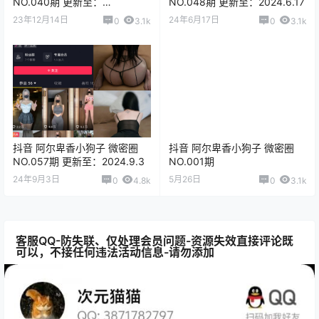
NO.040期 更新至：
NO.048期 更新至：2024.6.17
2023.12.14
23年12月14日
24年6月17日
0
3.1k
0
3.1k
抖音 阿尔卑香小狗子 微密圈
抖音 阿尔卑香小狗子 微密圈
NO.057期 更新至：2024.9.3
NO.001期
24年9月3日
5月26日
0
4.8k
0
3.1k
客服QQ-防失联、仅处理会员问题-资源失效直接评论既
可以，不接任何违法活动信息-请勿添加