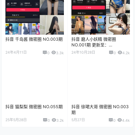
抖音 千岛酱 微密圈 NO.003期
抖音 磨人小妖精 微密圈
NO.001期 更新至：
2024.10.28
24年4月11日
24年10月28日
0
3.3k
0
4.2k
抖音 猫梨梨 微密圈 NO.055期
抖音 徐珺大哥 微密圈 NO.003
期
25年5月28日
5月27日
0
3.2k
0
4.4k