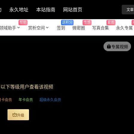
助
永久地址
本站指南
网站首页
文章
帮助
送积分
性感
套图
领域助手
赏析空间
签到
微密圈
写真合集
永久专属
专属视频
许以下等级用户查看该视频
月卡会员
年卡会员
超级永久会员
升级