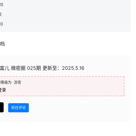
20
2
10
补档
富儿 微密圈 025期 更新至：2025.5.16
的等级为
游客
登录
盘
前往评论