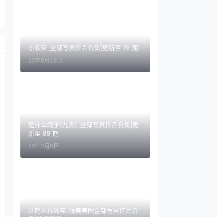
小欣奈_全部写真作品合集|更新至 19 期
25年8月28日
是什么鸽子(九言)_全部写真作品合集|更
新至 89 期
25年2月6日
过期米线线喵_精美美图全部写真作品合