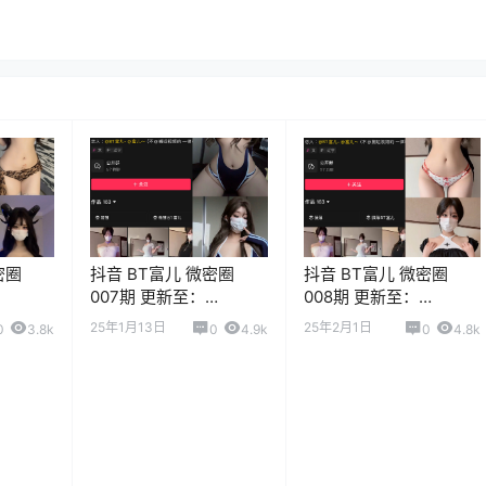
密圈
抖音 BT富儿 微密圈
抖音 BT富儿 微密圈
007期 更新至：
008期 更新至：
2025.1.13
2025.1.20
25年1月13日
25年2月1日
0
3.8k
0
4.9k
0
4.8k