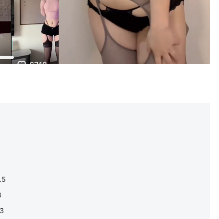
.5
3
3