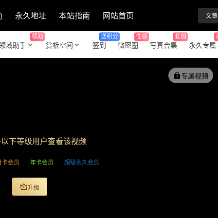
助
永久地址
本站指南
网站首页
文章
帮助
送积分
性感
套图
领域助手
赏析空间
签到
微密圈
写真合集
永久专属
专属视频
许以下等级用户查看该视频
月卡会员
年卡会员
超级永久会员
升级