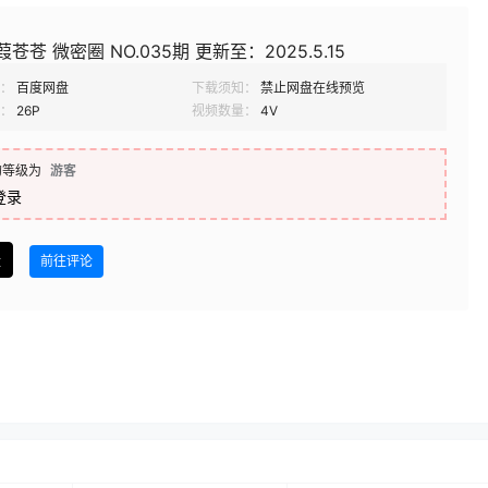
苍苍 微密圈 NO.035期 更新至：2025.5.15
：
百度网盘
下载须知：
禁止网盘在线预览
：
26P
视频数量：
4V
的等级为
游客
登录
盘
前往评论