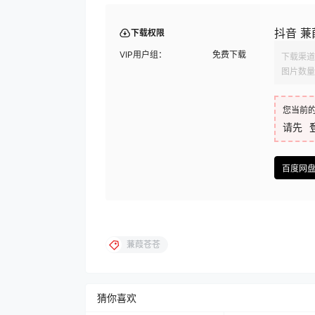
抖音 蒹葭
下载权限
VIP用户组：
免费下载
下载渠道
图片数量
您当前
请先
百度网
蒹葭苍苍
猜你喜欢