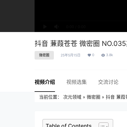
0:00
/
0:00
抖音 蒹葭苍苍 微密圈 NO.035期
0
3.8k
微密圈
25年5月15日
视频介绍
视频选集
交流讨论
当前位置：
次元领域
»
微密圈
»
抖音 蒹葭苍
Table of Contents