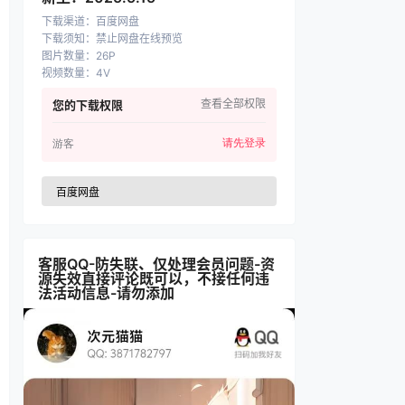
下载渠道
：
百度网盘
下载须知
：
禁止网盘在线预览
图片数量
：
26P
视频数量
：
4V
查看全部权限
您的下载权限
请先登录
游客
百度网盘
客服QQ-防失联、仅处理会员问题-资
源失效直接评论既可以，不接任何违
法活动信息-请勿添加