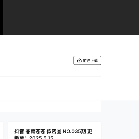
前往下载
抖音 蒹葭苍苍 微密圈 NO.035期 更
新至：2025.5.15