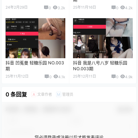
24年2月29日
25年11月16日
0
3.2k
0
4.2k
抖音 凹菟曼 轻糖乐园 NO.003
抖音 我是八号八岁 轻糖乐园
期
NO.003期
25年11月12日
25年12月11日
0
4.1k
0
4.9k
0 条回复
文章作者
管理员
A
M
欢迎您，新朋友，感谢参与互动！
确认修改
您必须登录或注册以后才能发表评论