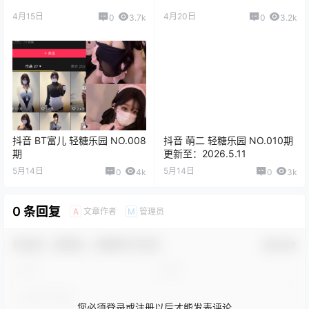
4月15日
4月20日
0
3.7k
0
3.2k
抖音 BT富儿 轻糖乐园 NO.008
抖音 萌二 轻糖乐园 NO.010期
期
更新至：2026.5.11
5月14日
5月14日
0
4k
0
3k
0 条回复
文章作者
管理员
A
M
欢迎您，新朋友，感谢参与互动！
确认修改
您必须登录或注册以后才能发表评论