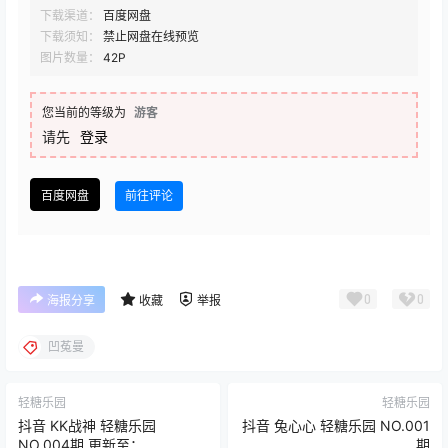
下载渠道：
百度网盘
下载须知：
禁止网盘在线预览
图片数量：
42P
您当前的等级为
游客
请先
登录
百度网盘
前往评论
0
0
海报分享
收藏
举报
凹菟曼
轻糖乐园
轻糖乐园
抖音 KK战神 轻糖乐园
抖音 兔心心 轻糖乐园 NO.001
NO.004期 更新至：
期