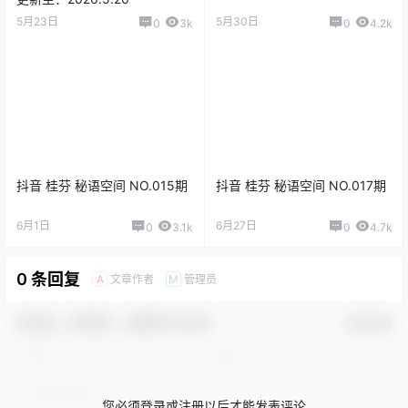
5月23日
5月30日
0
3k
0
4.2k
抖音 桂芬 秘语空间 NO.015期
抖音 桂芬 秘语空间 NO.017期
6月1日
6月27日
0
3.1k
0
4.7k
0 条回复
文章作者
管理员
A
M
欢迎您，新朋友，感谢参与互动！
确认修改
您必须登录或注册以后才能发表评论