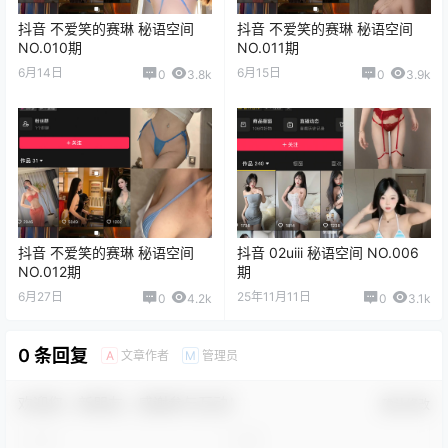
抖音 不爱笑的赛琳 秘语空间
抖音 不爱笑的赛琳 秘语空间
NO.010期
NO.011期
6月14日
6月15日
0
3.8k
0
3.9k
抖音 不爱笑的赛琳 秘语空间
抖音 02uiii 秘语空间 NO.006
NO.012期
期
6月27日
25年11月11日
0
4.2k
0
3.1k
0 条回复
文章作者
管理员
A
M
欢迎您，新朋友，感谢参与互动！
确认修改