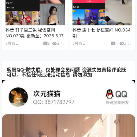
抖音 轩子巨二兔 秘语空间
抖音 唐十七 秘语空间 NO.034
NO.020期 更新至：2026.5.17
期
5月18日
5月19日
0
4.3k
0
4.7k
客服QQ-防失联、仅处理会员问题-资源失效直接评论既
可以，不接任何违法活动信息-请勿添加