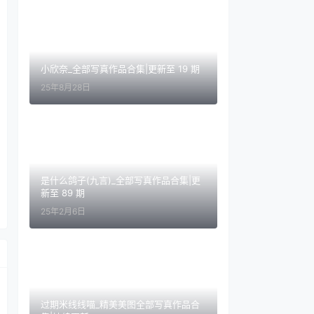
小欣奈_全部写真作品合集|更新至 19 期
25年8月28日
是什么鸽子(九言)_全部写真作品合集|更
新至 89 期
25年2月6日
过期米线线喵_精美美图全部写真作品合