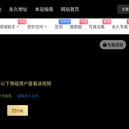
助
永久地址
本站指南
网站首页
文章
帮助
送积分
性感
套图
领域助手
赏析空间
签到
微密圈
写真合集
永久专属
专属视频
许以下等级用户查看该视频
年卡会员
超级永久会员
升级