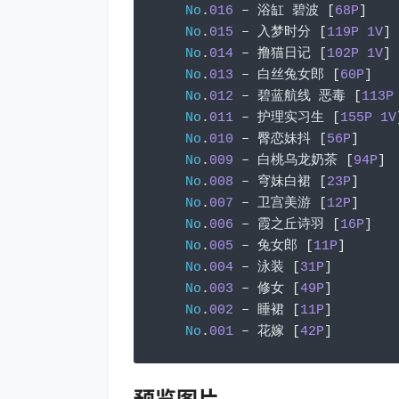
No
.
016
–
浴缸
碧波
[
68P
]
No
.
015
–
入梦时分
[
119P
1V
]
No
.
014
–
撸猫日记
[
102P
1V
]
No
.
013
–
白丝兔女郎
[
60P
]
No
.
012
–
碧蓝航线
恶毒
[
113P
No
.
011
–
护理实习生
[
155P
1V
No
.
010
–
臀恋妹抖
[
56P
]
No
.
009
–
白桃乌龙奶茶
[
94P
]
No
.
008
–
穹妹白裙
[
23P
]
No
.
007
–
卫宫美游
[
12P
]
No
.
006
–
霞之丘诗羽
[
16P
]
No
.
005
–
兔女郎
[
11P
]
No
.
004
–
泳装
[
31P
]
No
.
003
–
修女
[
49P
]
No
.
002
–
睡裙
[
11P
]
No
.
001
–
花嫁
[
42P
]