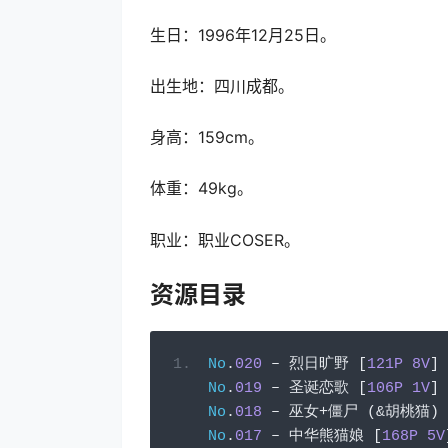
生日：1996年12月25日。
出生地：四川成都。
身高：159cm。
体重：49kg。
职业：职业COSER。
资源目录
No
.
020
–
烈日旷野
[
121P
8V
]
No
.
019
–
圣诞恋歌
[
106P
1V
]
No
.
018
–
巫女+僵尸
(&胡桃猫)
No
.
017
–
中华熊猫娘
[
168P
5V