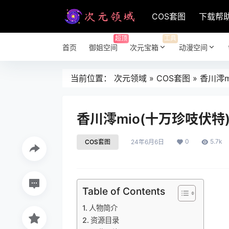
COS套图
下载帮
超顶
工具
首页
御姐空间
次元宝箱
动漫空间
当前位置：
次元领域
»
COS套图
»
香川澪m
香川澪mio(十万珍吱伏特)
0
5.7k
COS套图
24年6月6日
Table of Contents
人物简介
资源目录