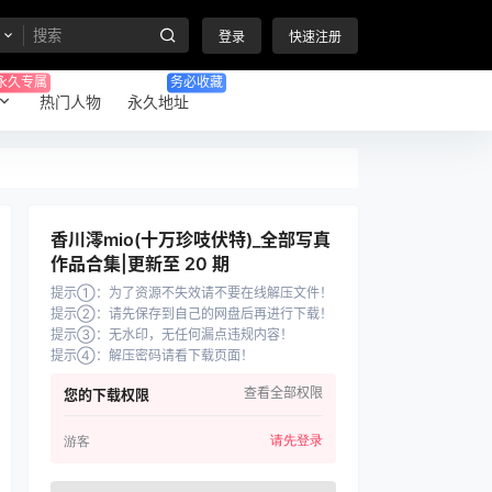
登录
快速注册
永久专属
务必收藏
热门人物
永久地址
香川澪mio(十万珍吱伏特)_全部写真
作品合集|更新至 20 期
提示①
：
为了资源不失效请不要在线解压文件！
提示②
：
请先保存到自己的网盘后再进行下载！
提示③
：
无水印，无任何漏点违规内容！
提示④
：
解压密码请看下载页面！
查看全部权限
您的下载权限
请先登录
游客