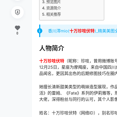
预览图片
资源简介
相关推荐
香川澪mio(
十万珍吱伏特
)_精美美图
0
人物简介
十万珍吱伏特
（昵称：珍吱，曾用微博账号“
12月25日，星座为摩羯座，来自中国四川
品闻名，更因其出色的后期修图技巧在圈
她擅长清新甜美类型的萌妹造型展现，作
活》的雷姆、《Fate》系列的伊莉雅等
大佬，深得粉丝与同行的认可，其个人影
姓名：十万珍吱伏特（网络ID），别名珍