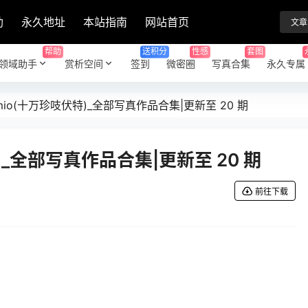
助
永久地址
本站指南
网站首页
文章
帮助
送积分
性感
套图
领域助手
赏析空间
签到
微密圈
写真合集
永久专属
io(十万珍吱伏特)_全部写真作品合集|更新至 20 期
_全部写真作品合集|更新至 20 期
前往下载