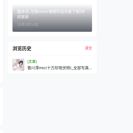
蠢沫沫_写真coser美图作品合集下载|持
续更新
25年2月14日
浏览历史
清空
[文章]
香川澪mio(十万珍吱伏特)_全部写真
作品合集|更新至20期