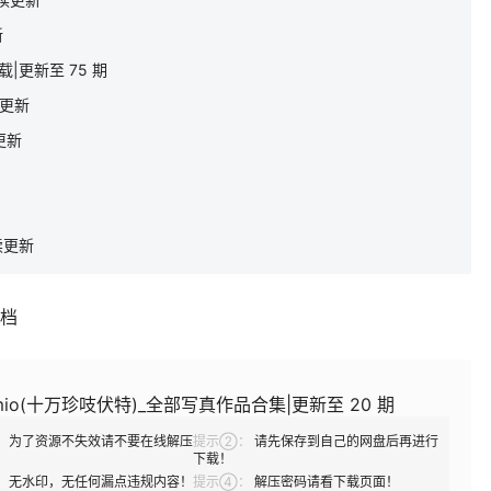
新
|更新至 75 期
续更新
更新
续更新
补档
io(十万珍吱伏特)_全部写真作品合集|更新至 20 期
：
为了资源不失效请不要在线解压
提示②：
请先保存到自己的网盘后再进行
下载！
：
无水印，无任何漏点违规内容！
提示④：
解压密码请看下载页面！