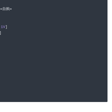
✦自购✦
1V
]
]