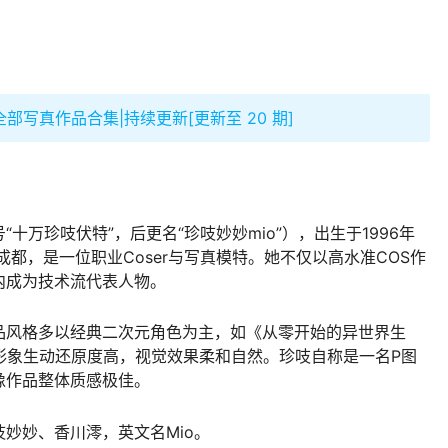
全部写真作品合集|持续更新[更新至 20 期]
十万珍吱伏特”，后更名“珍吱妙妙mio”），出生于1996年
成都，是一位职业Coser与写真模特。她不仅以高水准COS作
内成为技术流代表人物。
品风格多以经典二次元角色为主，如《从零开始的异世界生
，形象生动还原度高，视觉效果柔和自然。珍吱自称是一名P图
像作品整体质感极佳。
吱妙妙、香川澪，英文名Mio。