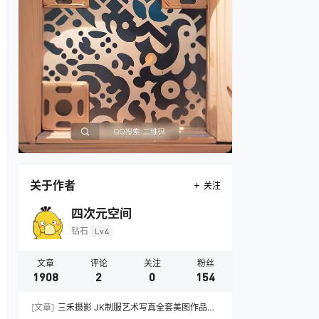
关于作者
关注
四次元空间
钻石
Lv4
文章
评论
关注
粉丝
1908
2
0
154
[文章]
三禾摄影 JK制服艺术写真全套美图作品合