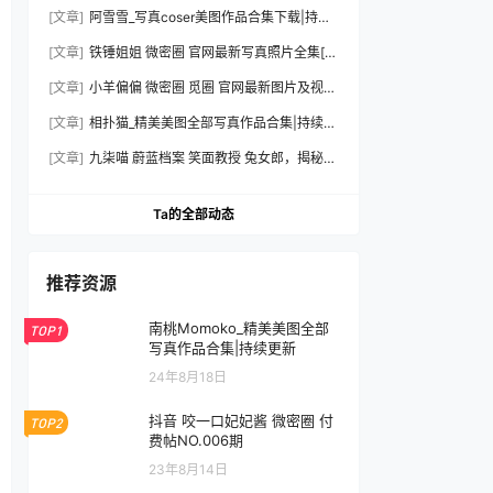
集下载|持续更新
[文章]
阿雪雪_写真coser美图作品合集下载|持续
更新
[文章]
铁锤姐姐 微密圈 官网最新写真照片全集[持
续更新]
[文章]
小羊偏偏 微密圈 觅圈 官网最新图片及视频
资源合集下载[持续更新]
[文章]
相扑猫_精美美图全部写真作品合集|持续更
新
[文章]
九柒喵 蔚蓝档案 笑面教授 兔女郎，揭秘摄
影棚内外的光影魔法与造型细节全记录
Ta的全部动态
推荐资源
南桃Momoko_精美美图全部
TOP1
写真作品合集|持续更新
24年8月18日
抖音 咬一口妃妃酱 微密圈 付
TOP2
费帖NO.006期
23年8月14日