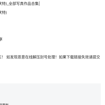
伏特)_全部写真作品合集|
伏特)
享
压！ 如发现恶意在线解压封号处理！如果下载链接失效请提交
续更新