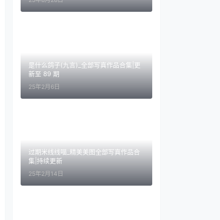
是什么鸽子(九言)_全部写真作品合集|更
新至 89 期
25年2月6日
过期米线线喵_精美美图全部写真作品合
集|持续更新
25年2月14日