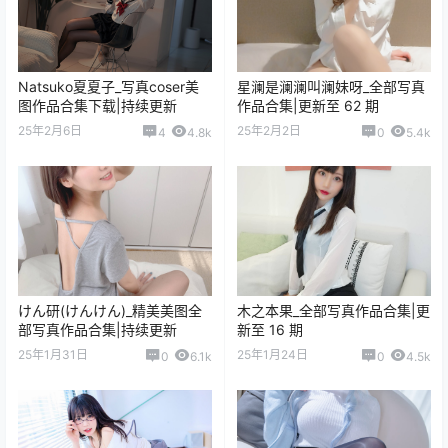
Natsuko夏夏子_写真coser美
星澜是澜澜叫澜妹呀_全部写真
图作品合集下载|持续更新
作品合集|更新至 62 期
25年2月6日
25年2月2日
4
4.8k
0
5.4k
けん研(けんけん)_精美美图全
木之本果_全部写真作品合集|更
部写真作品合集|持续更新
新至 16 期
25年1月31日
25年1月24日
0
6.1k
0
4.5k