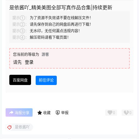
是依酱吖_精美美图全部写真作品合集|持续更新
提示①：
为了资源不失效请不要在线解压文件！
提示②：
请先保存到自己的网盘后再进行下载！
提示③：
无水印，无任何漏点违规内容！
提示④：
解压密码请看下载页面！
您当前的等级为
游客
请先
登录
百度网盘
前往评论
0
0
海报分享
收藏
举报
是依酱吖