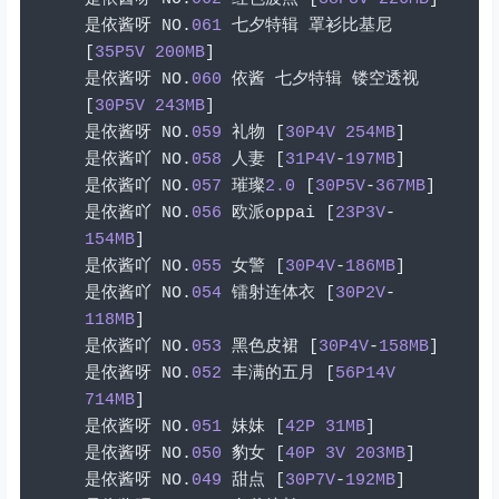
是依酱呀
 NO
.
061
七夕特辑
罩衫比基尼
[
35P5V
200MB
]
是依酱呀
 NO
.
060
依酱
七夕特辑
镂空透视
[
30P5V
243MB
]
是依酱呀
 NO
.
059
礼物
[
30P4V
254MB
]
是依酱吖
 NO
.
058
人妻
[
31P4V
-
197MB
]
是依酱吖
 NO
.
057
璀璨
2.0
[
30P5V
-
367MB
]
是依酱吖
 NO
.
056
欧派
oppai 
[
23P3V
-
154MB
]
是依酱吖
 NO
.
055
女警
[
30P4V
-
186MB
]
是依酱吖
 NO
.
054
镭射连体衣
[
30P2V
-
118MB
]
是依酱吖
 NO
.
053
黑色皮裙
[
30P4V
-
158MB
]
是依酱呀
 NO
.
052
丰满的五月
[
56P14V
714MB
]
是依酱呀
 NO
.
051
妹妹
[
42P
31MB
]
是依酱呀
 NO
.
050
豹女
[
40P
3V
203MB
]
是依酱呀
 NO
.
049
甜点
[
30P7V
-
192MB
]