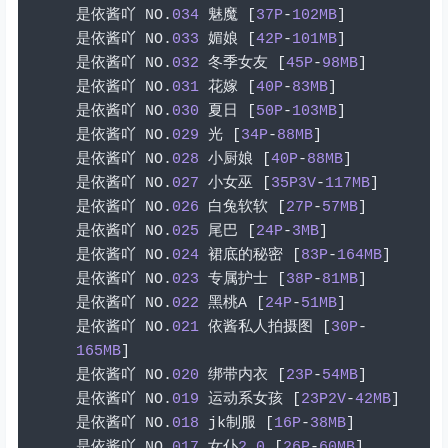
是依酱吖
 NO
.
034
魅魔
[
37P
-
102MB
]
是依酱吖
 NO
.
033
媚娘
[
42P
-
101MB
]
是依酱吖
 NO
.
032
冬季女友
[
45P
-
98MB
]
是依酱吖
 NO
.
031
花嫁
[
40P
-
83MB
]
是依酱吖
 NO
.
030
夏日
[
50P
-
103MB
]
是依酱吖
 NO
.
029
光
[
34P
-
88MB
]
是依酱吖
 NO
.
028
小厨娘
[
40P
-
88MB
]
是依酱吖
 NO
.
027
小女巫
[
35P3V
-
117MB
]
是依酱吖
 NO
.
026
白兔软软
[
27P
-
57MB
]
是依酱吖
 NO
.
025
尾巴
[
24P
-
3MB
]
是依酱吖
 NO
.
024
裙底的秘密
[
83P
-
164MB
]
是依酱吖
 NO
.
023
专属护士
[
38P
-
81MB
]
是依酱吖
 NO
.
022
黑桃
A 
[
24P
-
51MB
]
是依酱吖
 NO
.
021
依酱私人拍摄图
[
30P
-
165MB
]
是依酱吖
 NO
.
020
绑带内衣
[
23P
-
54MB
]
是依酱吖
 NO
.
019
运动系女孩
[
23P2V
-
42MB
]
是依酱吖
 NO
.
018
 jk
制服
[
16P
-
38MB
]
是依酱吖
 NO
.
017
女仆
2.0
[
26P
-
60MB
]