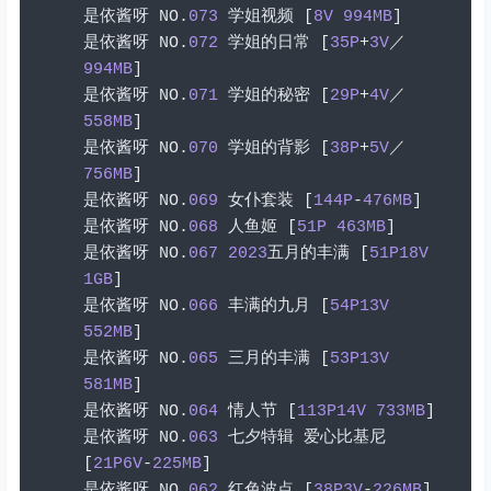
是依酱呀
 NO
.
073
学姐视频
[
8V
994MB
]
是依酱呀
 NO
.
072
学姐的日常
[
35P
+
3V
／
994MB
]
是依酱呀
 NO
.
071
学姐的秘密
[
29P
+
4V
／
558MB
]
是依酱呀
 NO
.
070
学姐的背影
[
38P
+
5V
／
756MB
]
是依酱呀
 NO
.
069
女仆套装
[
144P
-
476MB
]
是依酱呀
 NO
.
068
人鱼姬
[
51P
463MB
]
是依酱呀
 NO
.
067
2023
五月的丰满
[
51P18V
1GB
]
是依酱呀
 NO
.
066
丰满的九月
[
54P13V
552MB
]
是依酱呀
 NO
.
065
三月的丰满
[
53P13V
581MB
]
是依酱呀
 NO
.
064
情人节
[
113P14V
733MB
]
是依酱呀
 NO
.
063
七夕特辑
爱心比基尼
[
21P6V
-
225MB
]
是依酱呀
 NO
.
062
红色波点
[
38P3V
-
226MB
]