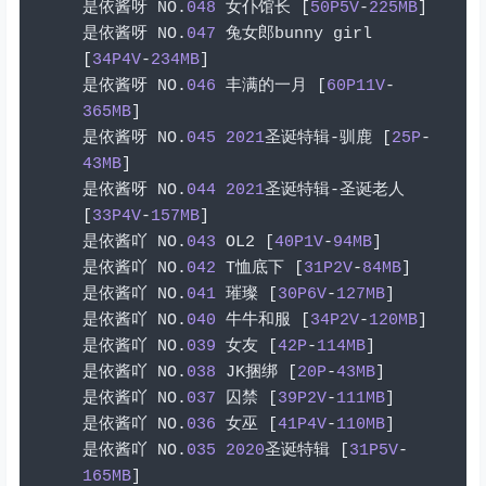
是依酱呀
 NO
.
048
女仆馆长
[
50P5V
-
225MB
]
是依酱呀
 NO
.
047
兔女郎
bunny girl 
[
34P4V
-
234MB
]
是依酱呀
 NO
.
046
丰满的一月
[
60P11V
-
365MB
]
是依酱呀
 NO
.
045
2021
圣诞特辑-驯鹿
[
25P
-
43MB
]
是依酱呀
 NO
.
044
2021
圣诞特辑-圣诞老人
[
33P4V
-
157MB
]
是依酱吖
 NO
.
043
 OL2 
[
40P1V
-
94MB
]
是依酱吖
 NO
.
042
 T
恤底下
[
31P2V
-
84MB
]
是依酱吖
 NO
.
041
璀璨
[
30P6V
-
127MB
]
是依酱吖
 NO
.
040
牛牛和服
[
34P2V
-
120MB
]
是依酱吖
 NO
.
039
女友
[
42P
-
114MB
]
是依酱吖
 NO
.
038
 JK
捆绑
[
20P
-
43MB
]
是依酱吖
 NO
.
037
囚禁
[
39P2V
-
111MB
]
是依酱吖
 NO
.
036
女巫
[
41P4V
-
110MB
]
是依酱吖
 NO
.
035
2020
圣诞特辑
[
31P5V
-
165MB
]