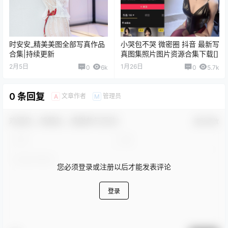
时安安_精美美图全部写真作品
小哭包不哭 微密圈 抖音 最新写
合集|持续更新
真图集照片图片资源合集下载[]
2月5日
1月26日
0
6k
0
5.7k
0 条回复
文章作者
管理员
A
M
欢迎您，新朋友，感谢参与互动！
确认修改
您必须登录或注册以后才能发表评论
登录