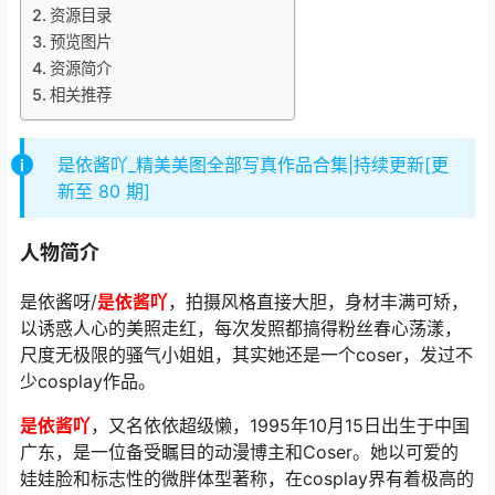
资源目录
预览图片
资源简介
相关推荐
是依酱吖_精美美图全部写真作品合集|持续更新[更
新至 80 期]
人物简介
是依酱呀/
是依酱吖
，拍摄风格直接大胆，身材丰满可矫，
以诱惑人心的美照走红，每次发照都搞得粉丝春心荡漾，
尺度无极限的骚气小姐姐，其实她还是一个coser，发过不
少cosplay作品。
是依酱吖
，又名依依超级懒，1995年10月15日出生于中国
广东，是一位备受瞩目的动漫博主和Coser。她以可爱的
娃娃脸和标志性的微胖体型著称，在cosplay界有着极高的