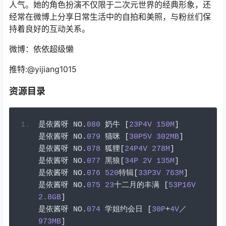
人气。她的角色扮演不仅限于二次元世界的经典形象，还
经常在微博上分享日常生活中的自拍和美照，与粉丝们保
持着良好的互动关系。
微博：依依超级懒
推特:@yijiang1015
资源目录
是依酱呀
 NO
.
080
奶牛
[
23P4V
150M
]
是依酱呀
 NO
.
079
猫咪
[
30P5V
302MB
]
是依酱呀
 NO
.
078
狐狸[
24P4V
278M
]
是依酱呀
 NO
.
077
黑狼[
34P
2V
135M
]
是依酱呀
 NO
.
076
520
特辑[
33P3V
763M
]
是依酱呀
 NO
.
075
23
十二月的丰满
[
53P16V
2.8GB
]
是依酱呀
 NO
.
074
学姐约会日
[
30P
+
4V
／
973MB
]