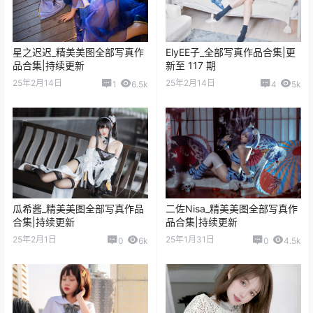
COS套图
COS套图
西园寺南歌_精美美图全部写真
宫本桜_全部写真作品合集|更
作品合集|持续更新
新至 29 期
2024-8-18 20:07:49
2024-8-19 17:37:50
猜你喜欢
霜月shimo_写真coser美图作品
Shika小鹿鹿_精美美图全部写
合集下载|持续更新
真作品合集|持续更新
25年2月14日
25年2月14日
0
5.7k
1
5.9k