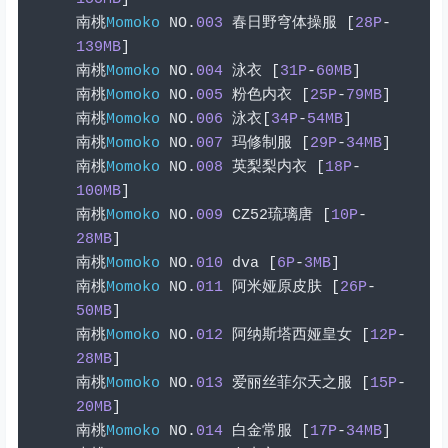
南桃
Momoko
 NO
.
003
春日野穹体操服
[
28P
-
139MB
]
南桃
Momoko
 NO
.
004
泳衣
[
31P
-
60MB
]
南桃
Momoko
 NO
.
005
粉色内衣
[
25P
-
79MB
]
南桃
Momoko
 NO
.
006
泳衣[
34P
-
54MB
]
南桃
Momoko
 NO
.
007
玛修制服
[
29P
-
34MB
]
南桃
Momoko
 NO
.
008
英梨梨内衣
[
18P
-
100MB
]
南桃
Momoko
 NO
.
009
 CZ52
琉璃唐
[
10P
-
28MB
]
南桃
Momoko
 NO
.
010
 dva 
[
6P
-
3MB
]
南桃
Momoko
 NO
.
011
阿米娅原皮肤
[
26P
-
50MB
]
南桃
Momoko
 NO
.
012
阿纳斯塔西娅皇女
[
12P
-
28MB
]
南桃
Momoko
 NO
.
013
爱丽丝菲尔天之服
[
15P
-
20MB
]
南桃
Momoko
 NO
.
014
白金常服
[
17P
-
34MB
]