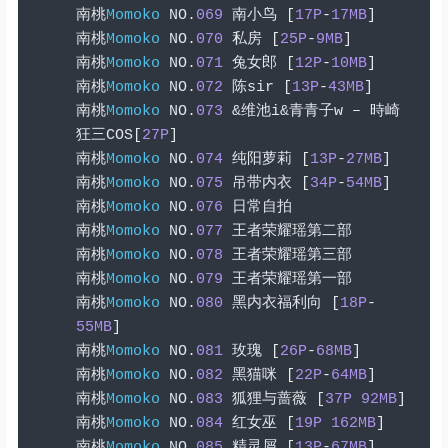
南桃
Momoko
 NO
.
069
南小鸟
[
17P
-
17MB
]
南桃
Momoko
 NO
.
070
私房
[
25P
-
9MB
]
南桃
Momoko
 NO
.
071
兔女郎
[
12P
-
10MB
]
南桃
Momoko
 NO
.
072
陈
sir 
[
13P
-
43MB
]
南桃
Momoko
 NO
.
073
&维池
i
&青青子
w 
–
時崎
狂三
COS
[
27P
]
南桃
Momoko
 NO
.
074
纯阳萝莉
[
13P
-
27MB
]
南桃
Momoko
 NO
.
075
吊带内衣
[
34P
-
54MB
]
南桃
Momoko
 NO
.
076
日常自拍
南桃
Momoko
 NO
.
077
王者荣耀瑶第二部
南桃
Momoko
 NO
.
078
王者荣耀瑶第三部
南桃
Momoko
 NO
.
079
王者荣耀瑶第一部
南桃
Momoko
 NO
.
080
黑内衣福利向
[
18P
-
55MB
]
南桃
Momoko
 NO
.
081
玫瑰
[
26P
-
68MB
]
南桃
Momoko
 NO
.
082
黑猫咪
[
22P
-
64MB
]
南桃
Momoko
 NO
.
083
狐狸与蔷薇
[
37P
92MB
]
南桃
Momoko
 NO
.
084
红女巫
[
19P
162MB
]
南桃
Momoko
 NO
.
085
精灵屑
[
13P
-
67MB
]