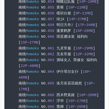
南桃
Momoko
 NO
.
054
蝴蝶忍队服
[
14P
-
19MB
]
南桃
Momoko
 NO
.
055
黄裤
[
10P
-
11MB
]
南桃
Momoko
 NO
.
056
楪祈白裙
[
9P
-
11MB
]
南桃
Momoko
 NO
.
057
绿
jk 
[
14P
-
27MB
]
南桃
Momoko
 NO
.
058
明日方舟
2
[
17P
-
34MB
]
南桃
Momoko
 NO
.
059
蓬莱鹤梦
[
15P
-
26MB
]
南桃
Momoko
 NO
.
060
琪亚娜泳装
福利向
[
15P
-
27MB
]
南桃
Momoko
 NO
.
061
九灵常服
[
16P
-
29MB
]
南桃
Momoko
 NO
.
062
无名常服
[
12P
-
32MB
]
南桃
Momoko
 NO
.
063
酒味女人
黑修女
福利向
[
22P
-
40MB
]
南桃
Momoko
 NO
.
064
伊什塔尔女仆
[
18P
-
46MB
]
南桃
Momoko
 NO
.
065
洛天依花语嫣然
[
10P
-
17MB
]
南桃
Momoko
 NO
.
066
西木野真姬
[
18P
-
26MB
]
南桃
Momoko
 NO
.
067
浮华
[
16P
-
17MB
]
南桃
Momoko
 NO
.
068
蕾姆
[
19P
-
26MB
]