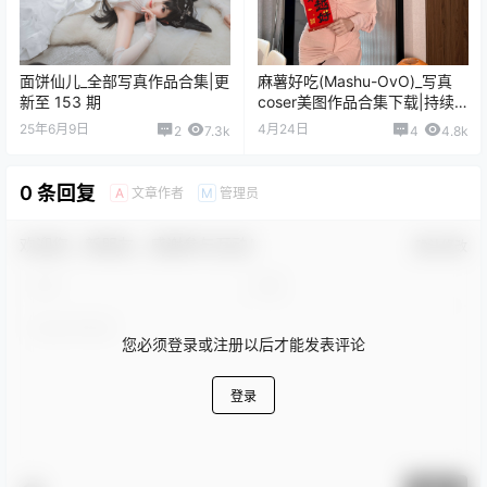
您的蛋蛋_全部写真作品合集|更
小仓千代w_写真coser美图作品
新至 60 期
合集下载|持续更新
25年1月27日
25年2月9日
0
5.7k
3
7.4k
末夜787_全部写真作品合集|更
南宫_全部写真作品合集|更新至
新至 36 期
100 期
24年11月11日
24年8月14日
0
4.4k
0
6.1k