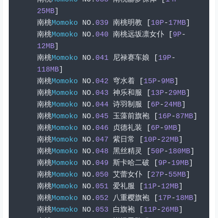
25MB
]
南桃
Momoko
 NO
.
039
南桃明教
[
10P
-
17MB
]
南桃
Momoko
 NO
.
040
南桃远坂凛女仆
[
9P
-
12MB
]
南桃
Momoko
 NO
.
041
尼禄赛车娘
[
19P
-
118MB
]
南桃
Momoko
 NO
.
042
穹水着
[
15P
-
9MB
]
南桃
Momoko
 NO
.
043
神乐和服
[
13P
-
29MB
]
南桃
Momoko
 NO
.
044
诗羽制服
[
6P
-
24MB
]
南桃
Momoko
 NO
.
045
玉藻前旗袍
[
16P
-
87MB
]
南桃
Momoko
 NO
.
046
贞德礼装
[
6P
-
9MB
]
南桃
Momoko
 NO
.
047
紫日常
[
10P
-
22MB
]
南桃
Momoko
 NO
.
048
黑丝精灵
[
50P
-
180MB
]
南桃
Momoko
 NO
.
049
斯卡哈二破
[
9P
-
19MB
]
南桃
Momoko
 NO
.
050
艾蕾女仆
[
27P
-
55MB
]
南桃
Momoko
 NO
.
051
爱礼服
[
11P
-
12MB
]
南桃
Momoko
 NO
.
052
八重樱旗袍
[
17P
-
18MB
]
南桃
Momoko
 NO
.
053
白旗袍
[
11P
-
26MB
]