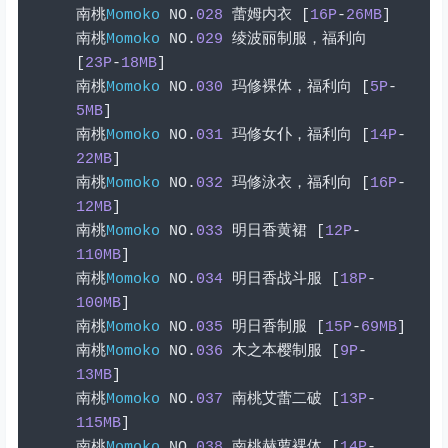
南桃
Momoko
 NO
.
028
蕾姆内衣
[
16P
-
26MB
]
南桃
Momoko
 NO
.
029
绫波丽制服，福利向
[
23P
-
18MB
]
南桃
Momoko
 NO
.
030
玛修裸体，福利向
[
5P
-
5MB
]
南桃
Momoko
 NO
.
031
玛修女仆，福利向
[
14P
-
22MB
]
南桃
Momoko
 NO
.
032
玛修泳衣，福利向
[
16P
-
12MB
]
南桃
Momoko
 NO
.
033
明日香黄裙
[
12P
-
110MB
]
南桃
Momoko
 NO
.
034
明日香战斗服
[
18P
-
100MB
]
南桃
Momoko
 NO
.
035
明日香制服
[
15P
-
69MB
]
南桃
Momoko
 NO
.
036
木之本樱制服
[
9P
-
13MB
]
南桃
Momoko
 NO
.
037
南桃艾蕾二破
[
13P
-
115MB
]
南桃
Momoko
 NO
.
038
南桃赫萝裸体
[
14P
-