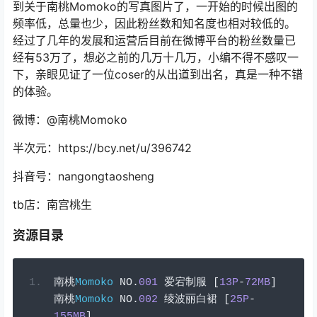
到关于南桃Momoko的写真图片了，一开始的时候出图的
频率低，总量也少，因此粉丝数和知名度也相对较低的。
经过了几年的发展和运营后目前在微博平台的粉丝数量已
经有53万了，想必之前的几万十几万，小编不得不感叹一
下，亲眼见证了一位coser的从出道到出名，真是一种不错
的体验。
微博：@南桃Momoko
半次元：https://bcy.net/u/396742
抖音号：nangongtaosheng
tb店：南宫桃生
资源目录
南桃
Momoko
 NO
.
001
爱宕制服
[
13P
-
72MB
]
南桃
Momoko
 NO
.
002
绫波丽白裙
[
25P
-
155MB
]