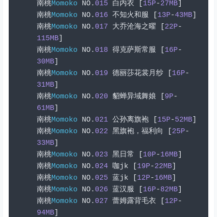
南桃
Momoko
 NO
.
015
白内衣
[
15P
-
27MB
]
南桃
Momoko
 NO
.
016
不知火和服
[
13P
-
43MB
]
南桃
Momoko
 NO
.
017
大乔沧海之曜
[
22P
-
115MB
]
南桃
Momoko
 NO
.
018
得克萨斯常服
[
16P
-
30MB
]
南桃
Momoko
 NO
.
019
德丽莎花裳月纱
[
16P
-
31MB
]
南桃
Momoko
 NO
.
020
貂蝉异域舞娘
[
9P
-
61MB
]
南桃
Momoko
 NO
.
021
公孙离旗袍
[
15P
-
52MB
]
南桃
Momoko
 NO
.
022
黑旗袍，福利向
[
25P
-
33MB
]
南桃
Momoko
 NO
.
023
黑日常
[
10P
-
16MB
]
南桃
Momoko
 NO
.
024
咖
jk 
[
19P
-
22MB
]
南桃
Momoko
 NO
.
025
蓝
jk 
[
12P
-
16MB
]
南桃
Momoko
 NO
.
026
蓝汉服
[
16P
-
82MB
]
南桃
Momoko
 NO
.
027
蕾姆露背毛衣
[
12P
-
94MB
]