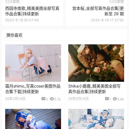
南桃Momoko_精美美图全部写真作品合集|持续更新
提示①：
为了资源不失效请不要在线解压文件！
提示②：
请先保存到自己的网盘后再进行下载！
提示③：
无水印，无任何漏点违规内容！
提示④：
解压密码请看下载页面！
您当前的等级为
游客
请先
登录
百度网盘
前往评论
0
0
海报分享
收藏
举报
南宫
南桃Momoko
战斗
赛车