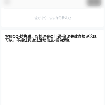
面饼仙儿_全部写真作品合集|更
麻薯好吃(Mashu-OvO)_写真
新至 153 期
coser美图作品合集下载|持续
更新
25年6月9日
4月24日
2
7.3k
4
4.8k
0 条回复
文章作者
管理员
A
M
欢迎您，新朋友，感谢参与互动！
确认修改
您必须登录或注册以后才能发表评论
登录