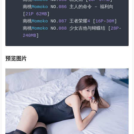
南桃
Momoko
 NO
.
086
主人的命令
–
福利向
[
21P
62MB
]
南桃
Momoko
 NO
.
087
王者荣耀
4
[
16P
-
30M
]
南桃
Momoko
 NO
.
088
少女吉他与蝴蝶结
[
28P
-
240MB
]
预览图片