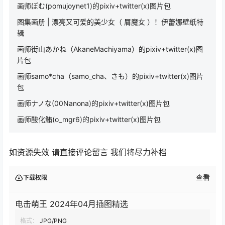
画师ぽむ(pomujoynet1)的pixiv+twitter(x)图片包
图集画册 | 漂亮又可爱的美少女（ 屑魔女 ）！伊蕾娜壁纸特
辑
画师街山あかね（AkaneMachiyama）的pixiv+twitter(x)图
片包
画师samo*cha（samo_cha、さも）的pixiv+twitter(x)图片
包
画师ナノな(00Nanona)的pixiv+twitter(x)图片包
画师酸化鮪(o_mgr6)的pixiv+twitter(x)图片包
如资源失效 请直接评论留言 我们将尽力补档
查看
下载权限
电击萌王 2024年04月插图精选
格式：
JPG/PNG