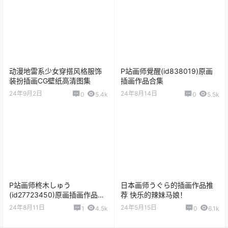
动漫地雷系少女穿搭风格服饰
P站画师覺醒(id838019)原画
装扮插画CG壁纸高清图集
插画作品合集
24年9月2日
24年8月14日
0
5.4k
0
5.5k
P站画师柊木しゅう
日本画师うぐら的插画作品推
(id27723450)原画插画作品合
荐 快乐的辣妹马娘！
集
24年8月11日
24年5月15日
1
4.5k
0
6.1k