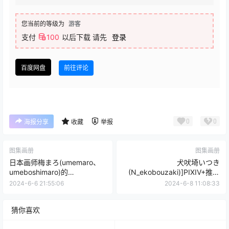
您当前的等级为
游客
支付
100
以后下载
请先
登录
百度网盘
前往评论
0
0
海报分享
收藏
举报
图集画册
图集画册
日本画师梅まろ(umemaro、
犬吠埼いつき
umeboshimaro)的
(N_ekobouzaki)]PIXIV+推特
PIXIV+twitter(x)图片包
图片包
2024-6-6 21:55:06
2024-6-8 11:08:33
猜你喜欢