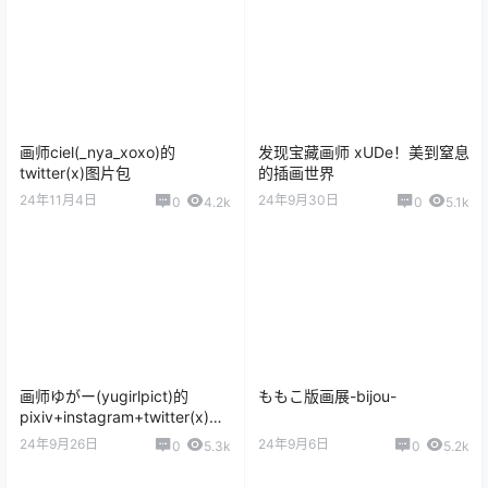
画师ciel(_nya_xoxo)的
发现宝藏画师 xUDe！美到窒息
twitter(x)图片包
的插画世界
24年11月4日
24年9月30日
0
4.2k
0
5.1k
画师ゆがー(yugirlpict)的
ももこ版画展-bijou-
pixiv+instagram+twitter(x)图
片包
24年9月26日
24年9月6日
0
5.3k
0
5.2k