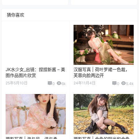
猜你喜欢
JK水少女_出镜：捏捏新酱 – 美
汉服写真 | 荷叶罗裙一色裁，
图作品图片欣赏
芙蓉向脸两边开
25年5月10日
24年11月4日
0
6k
0
5.4k
摄影写真 | 海与风，温与柔，
摄影写真 | 金色的阳光和金色