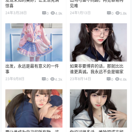
惊喜
见难
24年3月28日
24年1月13日
0
4.9k
0
5.8k
出发，永远是最有意义的一件
如果非要博弈的话，那就比比
事
谁更真诚。我永远不会是输家
23年9月8日
23年8月14日
0
4.3k
0
4.6k
要让谁成为自己的所有物，这
你说过很多话，唯独把谎言留