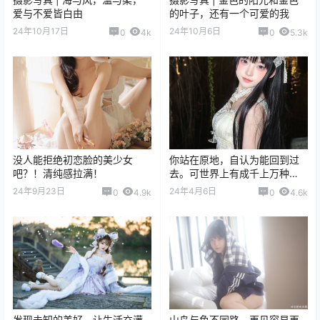
爱与不爱皆白由
的叶子，还有一个可爱的我
24年10月17日
24年10月6日
0
4k
0
5.3k
没人能拒绝初恋脸的美少女
你站在原地，自认为能回到过
吧？！清纯感拉满！
去。可世界上有成千上万种
爱，却没有一种爱可以重来
24年9月23日
24年4月6日
0
4.9k
0
4.6k
发现未知的美好，让生活充满
山鸟与鱼不同路，再见容易再