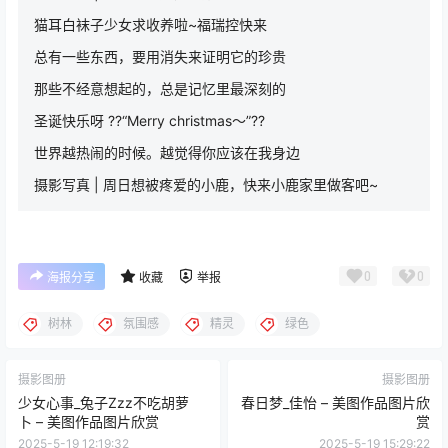
猫耳白袜子少女求收养啦~福瑞控快来
总有一些东西，要用消失来证明它的珍贵
那些不经意想起的，总是记忆里最深刻的
圣诞快乐呀 ??“Merry christmas～”??
世界越热闹的时候。越觉得你应该在我身边
摄影写真 | 周日想被疼爱的小鹿，快来小鹿家里做客吧~
0
0
海报分享
收藏
举报
树林
氛围感
精灵
绿色
摄影图册
摄影图册
少女心事_兔子Zzz不吃胡萝
春日梦_佳怡 – 美图作品图片欣
卜 – 美图作品图片欣赏
赏
2025-5-19 12:19:32
2025-5-19 15:29:22