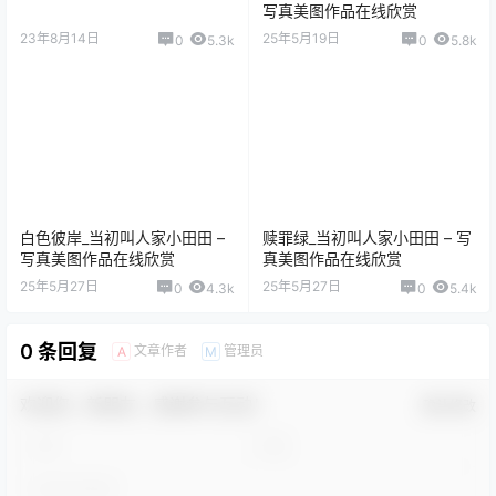
写真美图作品在线欣赏
23年8月14日
25年5月19日
0
5.3k
0
5.8k
白色彼岸_当初叫人家小田田 –
赎罪绿_当初叫人家小田田 – 写
写真美图作品在线欣赏
真美图作品在线欣赏
25年5月27日
25年5月27日
0
4.3k
0
5.4k
0 条回复
文章作者
管理员
A
M
欢迎您，新朋友，感谢参与互动！
确认修改