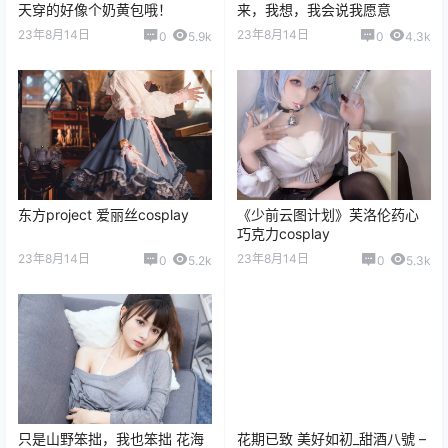
天穿的好像个奶黄包哦！
来，我想，我会说我愿意
23年8月14日
23年8月14日
0
5.9k
0
4.3k
东方project 爱丽丝cosplay
《少前云图计划》芙洛伦药心
巧克力cosplay
23年8月14日
23年8月14日
0
5.2k
0
5.3k
只是山野笨拙，我也笨拙 花海
花期已致 美好如初_甜酒八號 –