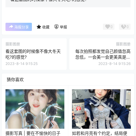
0
0
海报分享
收藏
举报
摄影图册
摄影图册
看这套图的时候像不像大冬天
每次拍照都发觉自己颜值忽高
吃?的感觉?
忽低，一会美一会更美真是好
没意思
2023-8-14 9:15:25
2023-8-14 9:15:26
猜你喜欢
摄影写真 | 要在不愉快的日子
如若和月亮有个约定，结局便