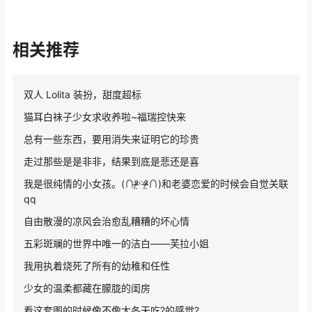
相关推荐
双人 Lolita 装扮，甜度超标
猫耳白袜子少女求收养啦~福瑞控快来
总有一些东西，要用消失来证明它的珍贵
走过那些是是非非，结果到底是悲还是喜
我是很纯情的小女孩。(∩ᵒ̴̶̷̤⌔ᵒ̴̶̷̤∩)和老婆恋爱的时候会自觉关联
qq
自由散漫的凉风会治愈乱糟糟的坏心情
五彩斑斓的世界中唯一的洁白——芙拉小姐
我用执着烧死了所有的幼稚和任性
少女的温柔都藏在朦胧的闺房
看这套图的时候像不像大冬天吃?的感觉?