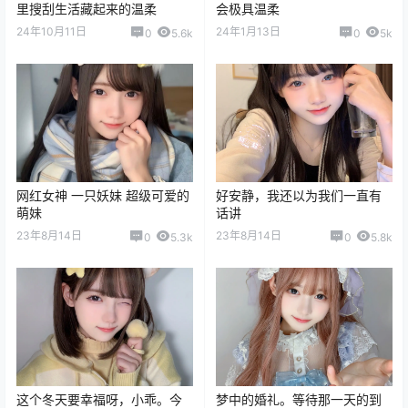
里搜刮生活藏起来的温柔
会极具温柔
24年10月11日
24年1月13日
0
5.6k
0
5k
网红女神 一只妖妹 超级可爱的
好安静，我还以为我们一直有
萌妹
话讲
23年8月14日
23年8月14日
0
5.3k
0
5.8k
这个冬天要幸福呀，小乖。今
梦中的婚礼。等待那一天的到