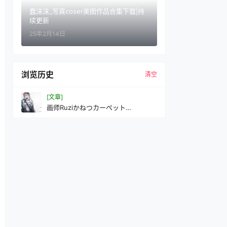
蠢沫沫_写真coser美图作品合集下载|持
续更新
25年2月14日
浏览历史
清空
[文章]
画师Ruziかねつカーぺット
(Ruri73364885、加热电褥子Ruzi)的
pixiv+twitter(x)图片包