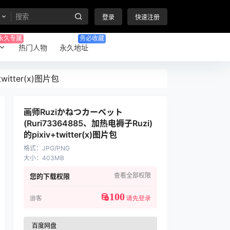
登录
快速注册
永久专属
务必收藏
热门人物
永久地址
itter(x)图片包
画师Ruziかねつカーぺット
(Ruri73364885、加热电褥子Ruzi)
的pixiv+twitter(x)图片包
格式
：
JPG/PNG
大小
：
403MB
查看全部权限
您的下载权限
100
游客
请先登录
百度网盘