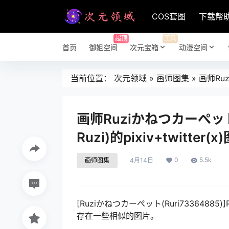
COS套图
下载帮
超顶
工具
首页
御姐空间
次元宝箱
动漫空间
当前位置：
次元领域
»
画师图集
»
画师Ruz
画师Ruziかねつカーぺット
Ruzi)的pixiv+twitter(
0
5.5k
画师图集
4月14日
[Ruziかねつカーぺット(Ruri73364885)
存在一些相似的图片。