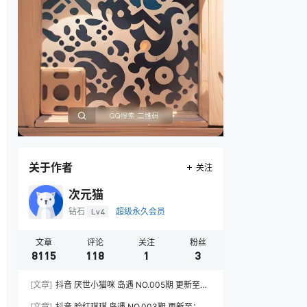
关于作者
关注
次元猫
钻石
Lv4
超级永久会员
文章
评论
关注
粉丝
8115
118
1
3
[文章]
抖音 厌世小猫咪 岛遇 NO.005期 更新至：
2026.7.31
[文章]
抖音 脸红琪琪 岛遇 NO.003期 更新至：