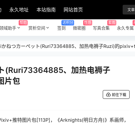
助
永久地址
本站指南
网站首页
文章
帮助
送积分
性感
套图
领域助手
赏析空间
签到
微密圈
写真合集
永久专属
iかねつカーぺット(Ruri73364885、加热电褥子Ruzi)的pixiv+tw
(Ruri73364885、加热电褥子
x)图片包
前往下载
]Pixiv+推特图片包[113P]，《Arknights(明日方舟)》系画师，