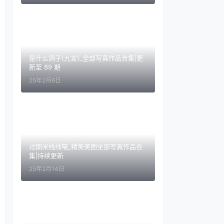
是什么鸽子(九言)_全部写真作品合集|更
新至 89 期
25年2月6日
过期米线线喵_精美美图全部写真作品合
集|持续更新
25年2月14日