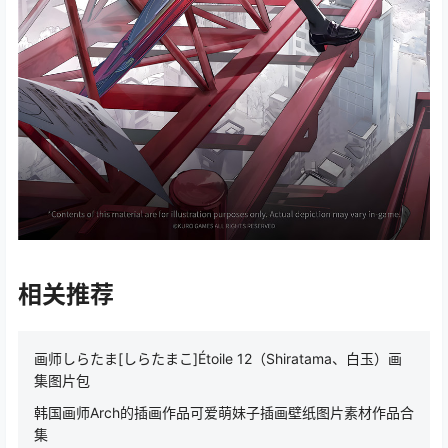
相关推荐
画师しらたま[しらたまこ]Étoile 12（Shiratama、白玉）画
集图片包
韩国画师Arch的插画作品可爱萌妹子插画壁纸图片素材作品合
集