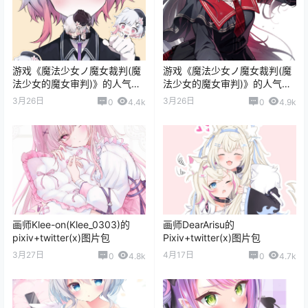
游戏《魔法少女ノ魔女裁判(魔
游戏《魔法少女ノ魔女裁判(魔
法少女的魔女审判)》的人气角
法少女的魔女审判)》的人气角
色“樱羽艾玛(桜羽エマ、
色“二阶堂希罗(二階堂ヒロ、
3月26日
3月26日
0
4.4k
0
4.9k
Sakuraba Ema)”的图片包
Nikaidou Hiro)”的图片包
画师Klee-on(Klee_0303)的
画师DearArisu的
pixiv+twitter(x)图片包
Pixiv+twitter(x)图片包
3月27日
4月17日
0
4.8k
0
4.7k