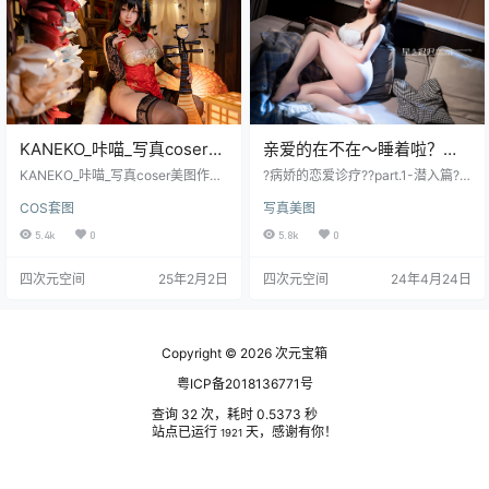
服、催眠妹妹等等作品都是经典中
讲述一个充满期待与美好的故事。
的经典，作品质量之高、内容之丰
三度_69以其一贯的高标准美学把
富都是数一数二的，大家千万不要
控，从概念到成片，每一个环节都
错过哦！虽说达不到国色天…
倾注了无限巧思。为了营造极致浪…
KANEKO_咔喵_写真coser美
亲爱的在不在～睡着啦？那
图作品合集下载|持续更新
我就不客气咯?”
KANEKO_咔喵_写真coser美图作品
?病娇的恋爱诊疗??part.1-潜入篇?
合集下载|持续更新[更新至 43 期]资
“亲爱的在不在～睡着啦？那我就不
COS套图
写真美图
料简介KANEKO_咔喵，新星cose
客气咯?”出镜：@星之迟迟摄影：@
r，也是B站的一名二次元主播，微
天道酬勤好勤我酬本季度最喜欢的
5.4k
0
5.8k
0
胖的肉肉少女，某些部位有些夸
造型登场！ 被夜袭到的友友记得三
张，就这谁看都迷糊。在微博拥有1
连啵啵啵? ​​​
四次元空间
25年2月2日
四次元空间
24年4月24日
4万的粉丝，同时也是B站上一名主
播，入圈没多长时间就获得这么多
粉丝，跟咔喵的努力和自身的条件
是离不开的。KANEKO_咔喵拥有一
张俏丽的脸，眼眸明亮，五官分
Copyright © 2026
次元宝箱
明，面部线条柔和，散发着一种温
粤ICP备2018136771号
柔…
查询 32 次，耗时 0.5373 秒
站点已运行
天，感谢有你！
1921