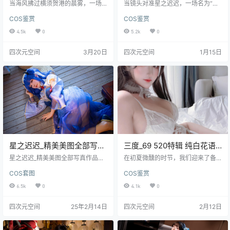
碧蓝航线 近江，光影交织下
Nikke胜利女神 灰姑娘，光
当海风拂过横须贺港的晨雾，一场
当镜头对准星之迟迟，一场名为“Ni
的舰船少女与海风诗篇
关于碧蓝航线的视觉叙事在镜头前
影交织下的赛博童话与未来
kke胜利女神”的视觉叙事便悄然拉
COS鉴赏
COS鉴赏
徐徐展开。星之迟迟，这位以细腻
开序幕。这次拍摄的核心，是将游
战姬的视觉诗篇
演绎见长的创作者，在2025年岁末
戏中“灰姑娘”这一角色从虚拟数据转
4.5k
0
5.2k
0
的“计划E”中，化身为人气舰船近
化为可触可感的影像诗篇。策划初
江，将二次元角色从游戏界面引入
期，团队便摒弃了简单的角色复
四次元空间
3月20日
四次元空间
1月15日
现实光影，完成了一次充满匠心与
刻，决心注入对“未来古典主义”的独
诗意的写真创作。本次拍摄不仅是
特解读：在冰冷坚硬的机械装甲
对角色形象的还原，更是一次融合
下，藏匿一颗关于童话与救赎的柔
了环境情绪、服装考究与摄影美学
软内核。星之迟迟以其对角色细腻
的综合艺术实践，为观者呈现出一
的感知力，成为了诠释这一矛盾气
组极具故事感和收藏价值的视觉作
质的不二人选。整个拍摄跨越了整
品。整个企划的筹备始于对角色灵
整两天，分为内景的精密控制与…
魂的…
星之迟迟_精美美图全部写真
三度_69 520特辑 纯白花语
作品合集|持续更新
花嫁，纯白梦境中的心动邂
星之迟迟_精美美图全部写真作品合
在初夏微醺的时节，我们迎来了备
集|持续更新[更新至 334 期]人物简
逅与光影诗篇
受瞩目的创作者三度_69精心策划的
COS套图
COS鉴赏
介星之迟迟是一个知名的动漫博
520特别献礼。这不仅仅是一组写
主，微博现在已经拥有了70万的粉
真，更是一场关于纯白、花语与嫁
6.5k
0
4.1k
0
丝，每个月都会推出相应的拍摄计
衣的视觉梦境，旨在用镜头捕捉那
划，像什么九月计划、十月计划等
份至臻至纯的心动瞬间。本次拍
四次元空间
25年2月14日
四次元空间
2月12日
等，这其中有很多摄影作品都是非
摄，我们深入探索了“纯白花语”这一
常经典的，OL约会、同学妈妈的招
主题，将花的柔美与嫁衣的圣洁完
待、邻家太太、约尔3同人和风战斗
美融合，通过细腻的光影与构图，